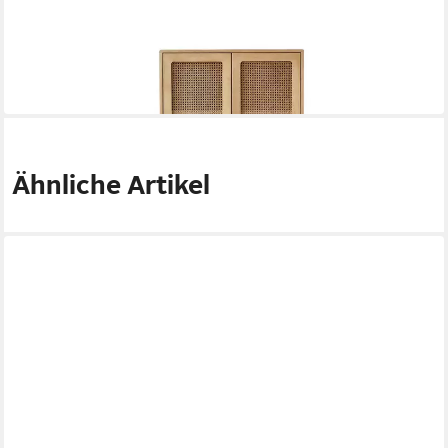
Garderobenschrank Schrank Luis aus massivem Ulmenholz und
Rattangeflecht
40 x 160 x 40 cm
B/H/T
1.358,90 €
in 8-10 Werktagen bei dir
Ähnliche Artikel