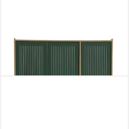
XLMOEBEL
Kleiderschrank Exklusiver grüner Kinderschrank aus Holz für
das Kinderzimmer
48 x 197 x 135 cm
B/H/T
1.549,00 €
UVP
2.000,00 €
-23%
lieferbar in 10 Wochen