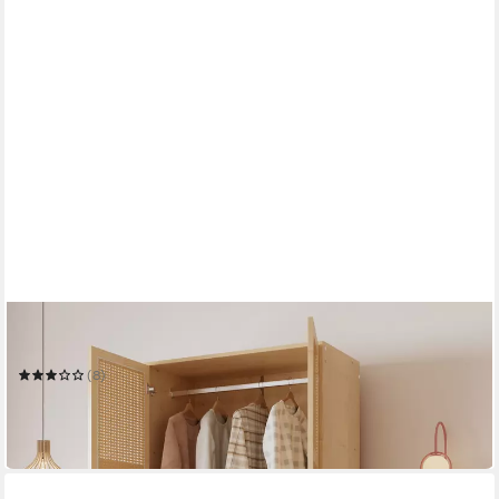
FLIEKS
Kleiderschrank
(8)
225,99 €
UVP
329,99 €
-32%
in 5-6 Werktagen bei dir