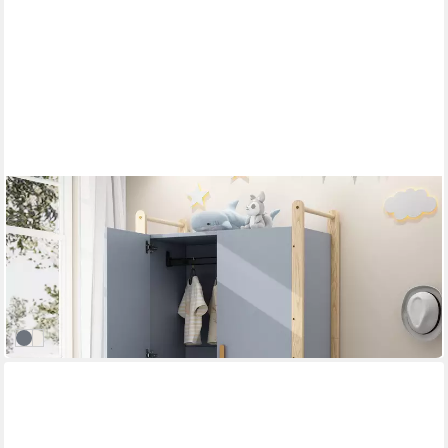
ULIFE
Kleiderschrank 2-türig mit Kleiderstange & 2 Schubladen –
89,6x180,5x44 cm
89.6 x 180.5 x 44 cm
B/H/T
219,99 €
UVP
290,00 €
-24%
lieferbar in 3 Wochen
Blau
Weiß