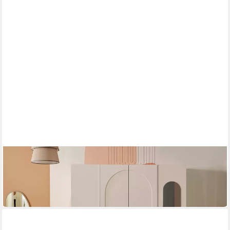
MÖBEL-ZEIT
Kleiderschrank LOUIS 4-türig – Cremeweiß – Inkl. Spiegel & 3
LED-Kleiderstangen
ab 1.199,00 €
lieferbar in 6 Wochen