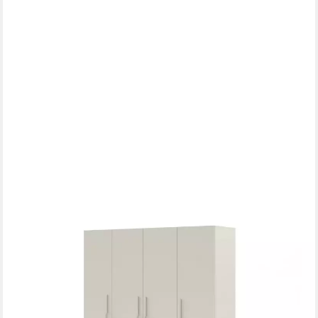
DEINE MÖBEL 24
Kleiderschrank BRISSO BR1 200 cm, Kaschmir, Eiche Cremona,
Platingrau, Metallgriffen
Mehrere Größen
ab 729,00 €
929,00 €
-22%
lieferbar in 3 Wochen