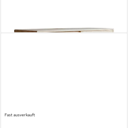
TV-Schrank TV-Schrank aus Ulmenholz und Rattangeflecht
Luis 140 cm
35 x 52 x 35 cm
B/H/T
843,90 €
in 8-10 Werktagen bei dir
Fast ausverkauft
TIKAMOON