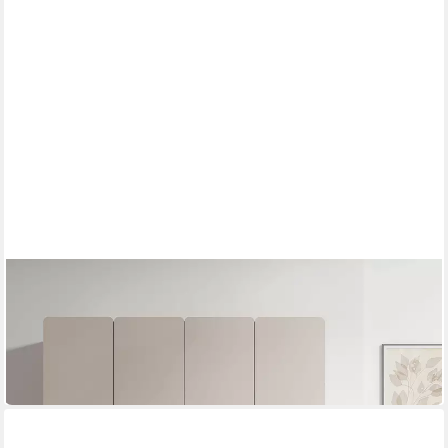
LOMADOX
Kleiderschrank LOUSADA-166
179 x 210 x 58 cm
B/H/T
506,93 €
UVP
713,99 €
-29%
lieferbar in 3 Wochen