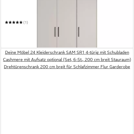
Kleiderschrank SAM SR2 3-türig mit Schubladen, Farbe:
Cashmere, mit Aufsatz optional
150 x 190 x 56 cm
B/H/T
(1)
599,00 €
869,00 €
-31%
lieferbar in 3 Wochen
Deine Möbel 24 Kleiderschrank SAM SR1 4-türig mit Schubladen
Cashmere mit Aufsatz optional (Set, 6-St., 200 cm breit Stauraum)
Drehtürenschrank 200 cm breit für Schlafzimmer Flur Garderobe