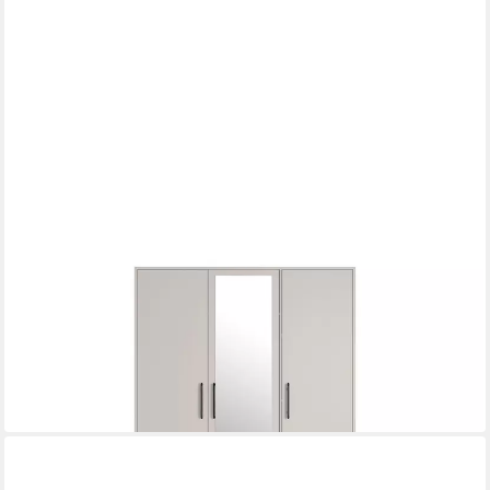
DEINE MÖBEL 24
Kleiderschrank SAM SRL2 4-türig mit Schubladen, Farbe:
Cashmere, mit Aufsatz optional
150 x 190 x 56 cm
B/H/T
599,00 €
889,00 €
-33%
lieferbar in 3 Wochen