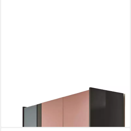
XLMOEBEL
Kleiderschrank Luxus Holzschrank mit Glasdetails für
elegantes Schlafzimmerdesign
138 x 209 x 59 cm
B/H/T
1.659,00 €
UVP
2.100,00 €
-21%
lieferbar in 10 Wochen