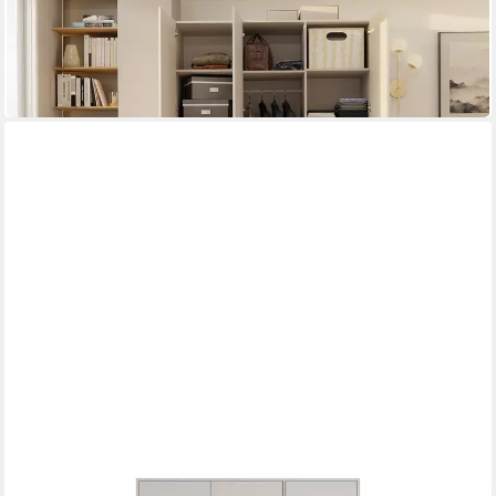
RAUMHIRSCH FURNITURE
Kleiderschrank Schrank, Kleiderschrank, Garderobenschrank
Mehrere Größen
ab 688,90 €
in 5-6 Werktagen bei dir
DEINE MÖBEL 24