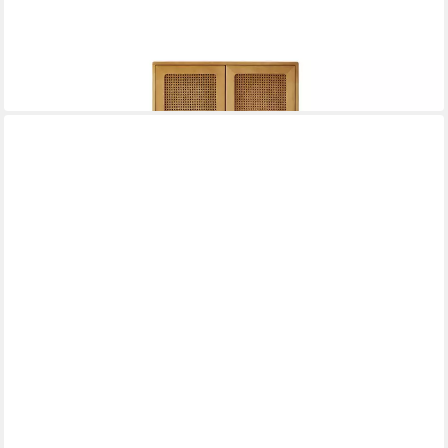
Kinderkleiderschrank Kinderschrank Luis aus massivem
Ulmenholz und Rattangeflecht
40 x 160 x 40 cm
B/H/T
1.358,90 €
in 8-10 Werktagen bei dir
TIKAMOON