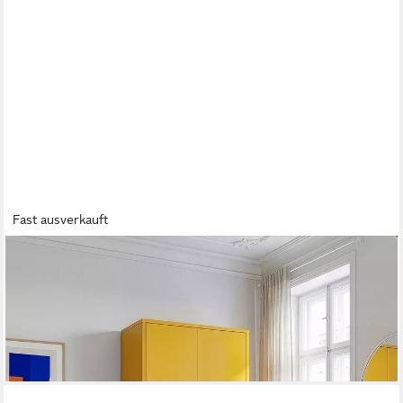
Fast ausverkauft
EN.CASA
Kleiderschrank »Esteli« 170 x 80 x 45 cm mit 2 Türen Stahl
Gelb
222,99 €
lieferbar - in 4-5 Werktagen bei dir