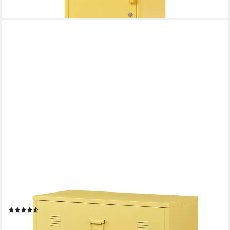
EN.CASA
Mehrzweckschrank »Hämeenlinna« mit 4 Schubladen Stahl Gelb
(9)
138,99 €
lieferbar - in 4-5 Werktagen bei dir