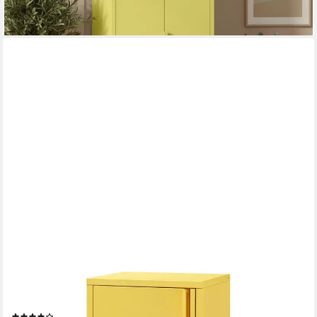
+5
EN.CASA
Mehrzweckschrank »Burlöv« mit 1 Tür und 2 Ablagen
88x40x35 cm Gelb