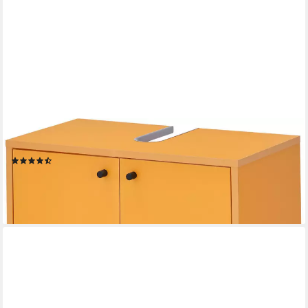
BASIC BY BALCULINA
Waschbeckenunterschrank Kairo (1-St) Moderne Farbauswahl
(8)
39,99 €
lieferbar in 12 Wochen