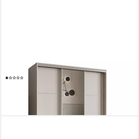
MASSENO
Schwebetürenschrank VARO 150 cm Kleiderschrank mit Spiegel
3 Türen Kaschmir
(2)
ab 669,00 €
903,00 €
-26%
lieferbar in 5 Wochen
+19