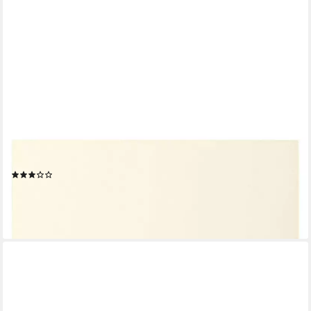
WIHO KÜCHEN
Hängeschrank Flexi2 Breite 50 cm
(5)
116,99 €
lieferbar in 4 Wochen
+2