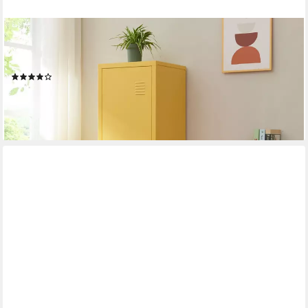
EN.CASA
Spind »Kurikka« Einzelspind 137x38x38cm abschließbar Stahl
Gelb
(15)
101,99 €
lieferbar - in 4-5 Werktagen bei dir
+12