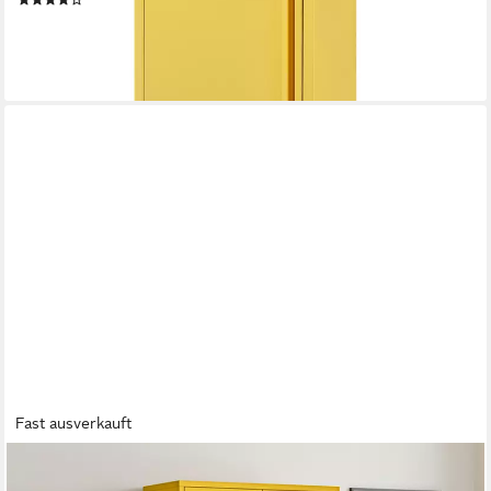
(9)
65,99 €
lieferbar - in 4-5 Werktagen bei dir
+7
Fast ausverkauft
SKØLM
Kleiderschrank Atria aus Metall (Senfgelb) Metallschrank mit 6