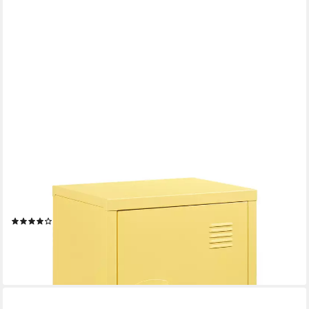
EN.CASA
Nachtschrank (1-St) »Inari« mit Türgriff links Stahl 57 x 40 x 30
cm Gelb
(15)
58,99 €
lieferbar - in 4-5 Werktagen bei dir
+5