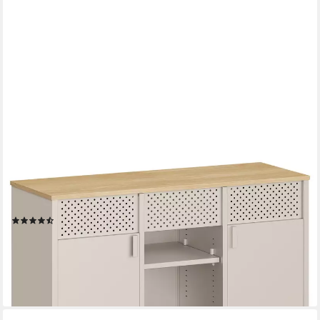
SONGMICS
Aktenschrank Metallschrank, Schrank mit Doppeltür, Sideboard
(Metallschrank, Schrank mit Doppeltür, Sideboard, Stahlgestell,
vintagebraun-mattschwarz) Magnetverschluss, verstellbare
Einlegeböden, Stahlgestell
(8)
164,99 €
UVP
229,99 €
-28%
lieferbar - in 4-5 Werktagen bei dir