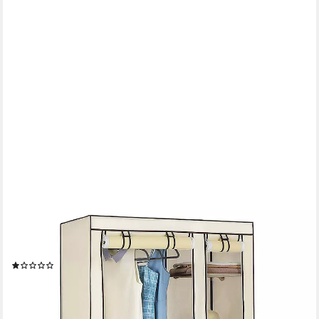
JEOBEST
Stoffschrank Kleiderschrank, Stoffschrank, faltbare Garderobe
mit Kleiderstangen mit Kleiderstange, Reißverschluss & Ablagen
(2)
28,89 €
UVP
58,00 €
-50%
lieferbar - in 4-5 Werktagen bei dir