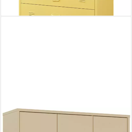
+1
FORTE
Schuhschrank Alice Springs, Schuhschrank, B/H/T
109,2/191,9/34,9 cm, 36 Paar Schuhe (B/H/T