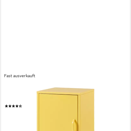
Fast ausverkauft
EN.CASA
Nachtschrank »Hausjärvi« mit abschließbarer Tür 82 x 35 x 35
cm Stahl Gelb
(5)
52,99 €
UVP
59,99 €
-12%
lieferbar - in 4-5 Werktagen bei dir