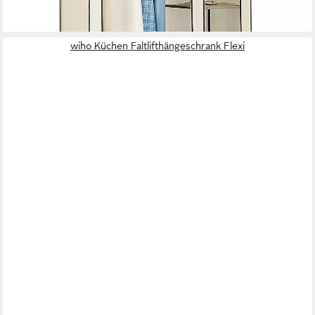
wiho Küchen Faltlifthängeschrank Flexi