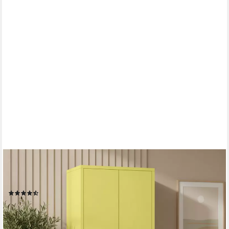
SKØLM
Kleiderschrank Ituri aus Metall (Gelb) Metallschrank mit 6
Fächern & 2 Kleiderstangen, 170x80x45 cm
(15)
189,99 €
219,99 €
-14%
lieferbar - in 2-3 Werktagen bei dir