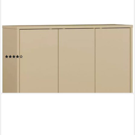
FORTE
Schuhschrank Alice Springs, Schuhschrank, Platz für 20 Paar
Schuhe, 3 Türen (B/H/T 109,2/99,1/34,9 cm) Stauraumschrank,
Mehrzweckschrank, grifflose Front, Push to open
(17)
146,91 €
UVP
329,00 €
-55%
lieferbar in 3 Wochen
+4