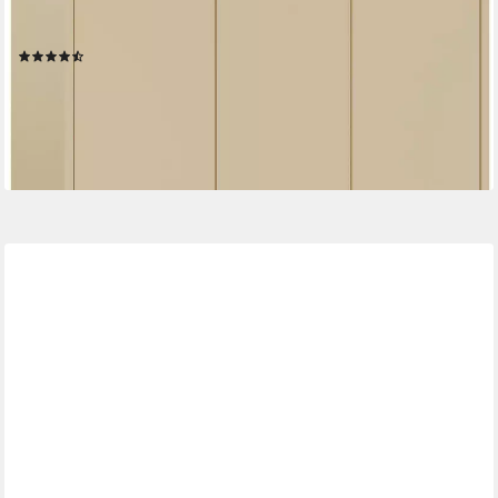
109,2/191,9/34,9 cm) Stauraumschrank, Mehrzweckschrank,
(B/H 109cm x 192cm), mit 16 Böden
(30)
266,24 €
UVP
619,00 €
-57%
lieferbar in 3 Wochen
+6