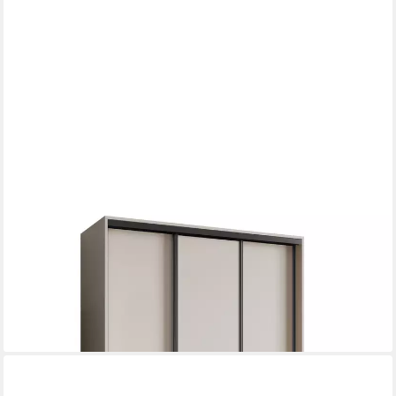
MASSENO
Schwebetürenschrank NISSE 150 cm Kleiderschrank 3 Türen
und 4 Schubladen Kaschmir
ab 679,00 €
917,00 €
-26%
lieferbar in 5 Wochen
+19