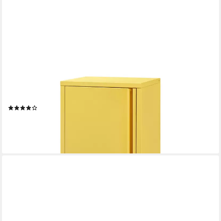
EN.CASA
Mehrzweckschrank »Burlöv« mit 1 Tür und 2 Ablagen
88x40x35 cm Gelb
(9)
65,99 €
lieferbar - in 4-5 Werktagen bei dir
+7