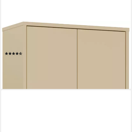
FORTE
Schuhschrank Alice Springs, Schuhschrank, Höhe 191,9 cm, 4
Türen, viel Platz (B/H/T 74,5/191,9/34,9 cm) Stauraumschrank,
Mehrzweckschrank, Breite 74,5 cm, mit 8 Böden
(14)
199,00 €
UVP
439,00 €
-55%
lieferbar in 3 Wochen
+6