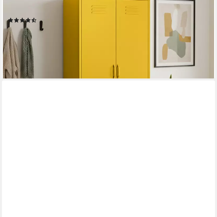
Fächern & 2 Kleiderstangen, 170x45x80 cm (HxTxB)
(6)
ab 179,99 €
UVP
249,99 €
-28%
lieferbar - in 2-3 Werktagen bei dir