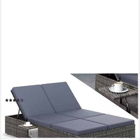
CASARIA
Gartenliege, Doppelliege Klapptisch Wetterfest 7-fach
Höhenverstellbar Liegestuhl
(9)
220,95 €
259,95 €
-15%
lieferbar - in 2-3 Werktagen bei dir