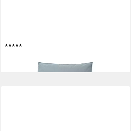
BLOMUS
Gartenliege -STAY- Outdoor-Bett 80x190cm: Urlaubsgefühle im
Außenbereich, Outdoor, Bett, Garten, Terrasse, Komfort, robust,
pflegeleicht, wetterfest
(1)
ab 679,00 €
lieferbar - in 2-3 Werktagen bei dir
+7