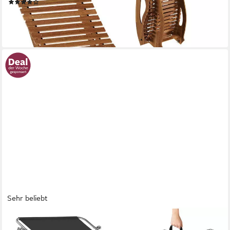
(1)
ab 99,99 €
UVP
149,99 €
-33%
lieferbar - in 2-3 Werktagen bei dir
Sehr beliebt
TECTAKE
Gartenliege Sonnenliege mit Seitentasche und Kopfpolster, 190