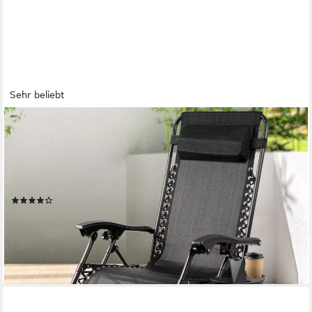
Sehr beliebt
HURACAN
Gartenliege Sonnenliege Klappbar, Gartenliege Wetterfest, bis
120 KG, 1 St., Liegestuhl Garten mit Nackenkissen
Getränkehalter Seitentasche, klappbar,ergonomisch
geformt,platzsparend zerlegbar
(20)
ab 59,99 €
UVP
198,00 €
-70%
lieferbar - in 4-5 Werktagen bei dir