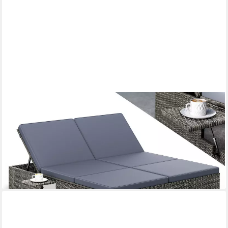
CASARIA
Gartenliege, Doppelliege Klapptisch Wetterfest 7-fach
Höhenverstellbar Liegestuhl
288,95 €
339,95 €
-15%
lieferbar - in 2-3 Werktagen bei dir