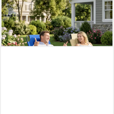
OUTSUNNY
Gartenliege Liege, 1 St., Klappbare Sonnenliege mit Gesichtsloch
(19)
39,99 €
UVP
82,90 €
-52%
lieferbar - in 2-3 Werktagen bei dir