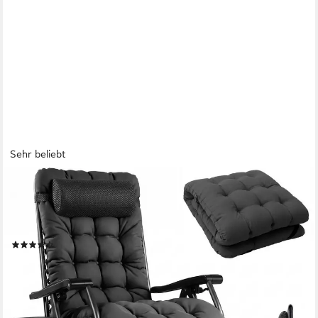
Sehr beliebt
HOMECALL
Gartenliege Sonnenliege Klappbar, Liegestuhl mit Weiches
Kissen,groß Campingstuhl, XXL Extra breiter Zero Gravity Stuhl,
1 St., bis 180 KG, für Garten Terrasse Balkon
(37)
ab 76,49 €
UVP
169,99 €
-55%
lieferbar - in 3-4 Werktagen bei dir