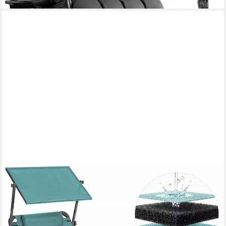
HOMECALL
Gartenliege Sonnenliege AluLiege Liegestuhl Strandliege Liegen
wetterfest, klappbar, Textilene Mit Dickemschnelltrocknende
Schaumstoffpolsterung, Verstellbare Rückenlehne,
Sonnenblende, Kopfpolster, bis 180KG