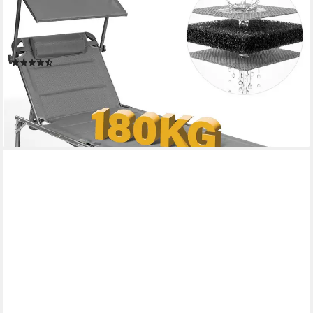
wetterfest, klappbar, Textilene Mit Dickemschnelltrocknende
Schaumstoffpolsterung, Verstellbare Rückenlehne,
Sonnenblende, Kopfpolster, bis 180KG
(111)
99,99 €
UVP
229,99 €
-57%
lieferbar - in 3-4 Werktagen bei dir
+5