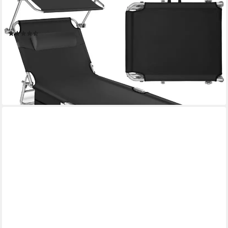
x 68 x 111cm, Balkonliege Chloé, 1 St., für Außen in Schwarz,
klappbar, verstellbar, widerstandsfähig und UV-beständig
(95)
37,99 €
UVP
69,00 €
nur bis Dienstag
-45%
lieferbar - in 2-3 Werktagen bei dir