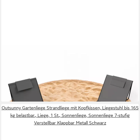
BIGDEAN
Gartenliege Strandmatte 2er Set gepolsterte Strandliege
klappbar verstellbare, Set, 2 St., Liegen, Ultraleicht, Klappbar,
Wasserabweisend & Schmutzabweisend
34,64 €
UVP
40,99 €
-15%
lieferbar - in 4-5 Werktagen bei dir
Outsunny Gartenliege Strandliege mit Kopfkissen, Liegestuhl bis 165
kg belastbar., Liege, 1 St., Sonnenliege, Sonnenliege 7-stufig
Verstellbar Klappbar Metall Schwarz