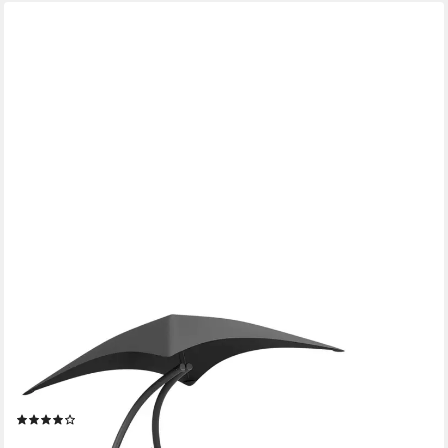
STEELSØN
Gartenliege Nyria Sonnenliege mit Sonnendach, anthrazit,
Liegestuhl mit Kissen, wetterfest, Relaxliege bis 120kg,
Stahlgestell
(4)
69,99 €
UVP
199,99 €