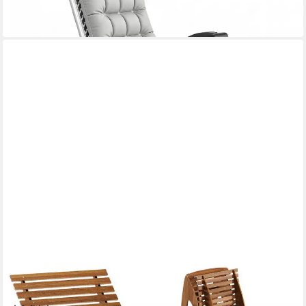
-47%
lieferbar - in 4-5 Werktagen bei dir
STEELSØN
Gartenliege Solaria aus Akazienholz, 1 St., natur geölt, Massivholz
wetterfest, 155x60x63,5 cm, faltbar, bis 150kg