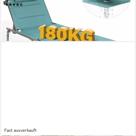
(111)
99,99 €
UVP
229,99 €
-57%
lieferbar - in 3-4 Werktagen bei dir
+5
Fast ausverkauft