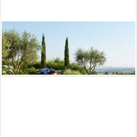
ESTEXO
Gartenliege Schaukelliege Sonnenliege Liegestuhl Relaxliege
Liege Swing Beige
(2)
54,95 €
UVP
99,95 €
-45%
lieferbar - in 2-3 Werktagen bei dir