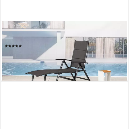
MANDALIKA GARDEN
Gartenliege Nox Padded mixed taupe, 1 Auflage, 1 St., 1-tlg.,
klappbar Hohe Liegefläche wetterfest 120 kg Tragkraft
(6)
99,95 €
UVP
299,95 €
-67%
lieferbar - in 5-6 Werktagen bei dir