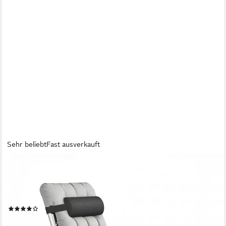
Sehr beliebt
Fast ausverkauft
FIVMEN
Gartenliege Sonnenliege klappbar Liegestuhl Verstellbare
Rückenlehne 90–170°, inkl. Nackenkissen, Getränkehalter,
Seitentasche, bis 160kg
(30)
69,99 €
UVP
132,99 €