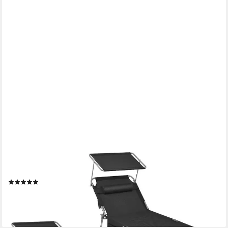
SONGMICS
Gartenliege Große Sonnenliege, 2 St., mit Sonnenschutz,
Kopfstütze und verstellbarer Rückenlehne, bis 150 kg
(115)
138,99 €
UVP
239,99 €
-42%
lieferbar - in 3-4 Werktagen bei dir