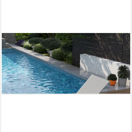
PHI VILLA
Gartenliege, Freizeitliege für den Außenbereich mit 5-fach
verstellbarer Rückenlehne, 1 St., 198,5 × 69 × 45 cm
wetterfester Liegestuhl, Geeignet für Gärten, Balkone und
Terrassen
ab 99,00 €
UVP
169,00 €
-41%
lieferbar - in 4-5 Werktagen bei dir