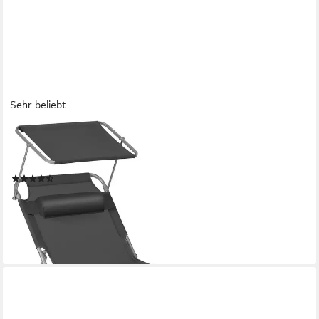
Sehr beliebt
SONGMICS
Gartenliege, 1 St., klappbarer Liegestuhl,mit Seitentasche,mit
Kopfstütze
(47)
ab 44,99 €
UVP
82,99 €
-46%
lieferbar - in 3-4 Werktagen bei dir