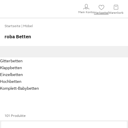
Mein Konto
Merkzettel
Warenkorb
Startseite
Möbel
roba Betten
Gitterbetten
Klappbetten
Einzelbetten
Hochbetten
Komplett-Babybetten
101 Produkte