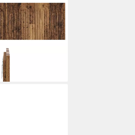
fteil ALKMAAR Altholz