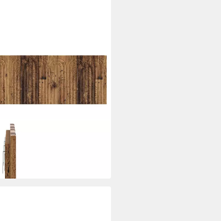
fteil ALKMAAR Altholz