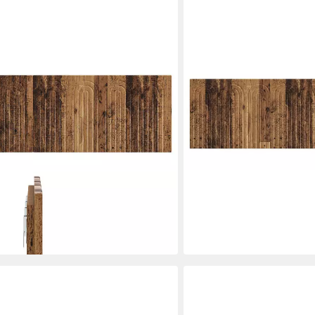
VIDAXL
Kopfteil ALKMAAR Altholz
Bett Wandmontiertes Kop
Holzwerkstoff
83,99 €
in 5-6 Werktagen bei dir