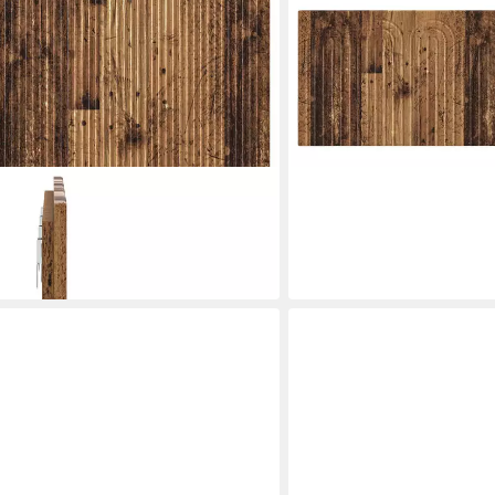
VIDAXL
opfteil EDE Altholz Holzwerkstoff
Bett Wandmontiertes Kop
Holzwerkstoff
73,99 €
in 5-6 Werktagen bei dir