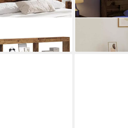
VIDAXL
Holzwerkstoff
Bett LED-Kopfteil mit Abl
cm
45,99 €
in 5-6 Werktagen bei dir