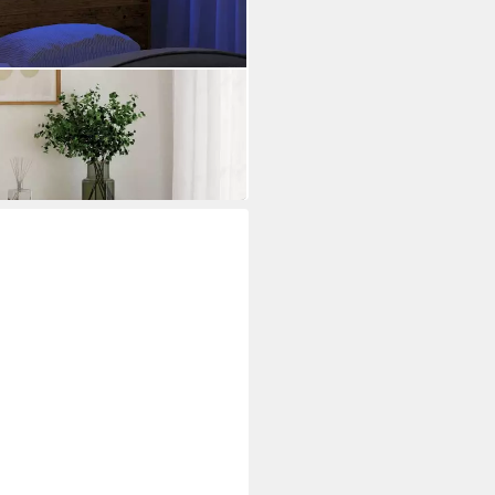
agen Altholz-Optik 100x17x102