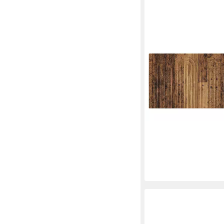
VIDAXL
Bett Wandmontiertes 
Holzwerkstoff
78,99 €
in 5-6 Werktagen bei dir