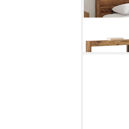
VIDAXL
Bett Kopfteil Altholz 
ab 116,99 €
in 5-6 Werktagen bei dir