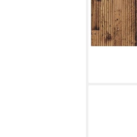
VIDAXL
Bett Wandmontiertes K
58,99 €
in 5-6 Werktagen bei dir