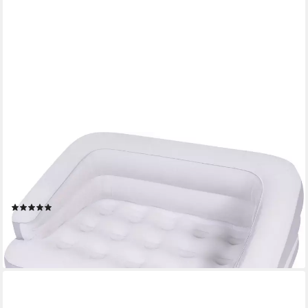
AVENLI
Luftsofa aufblasbares Sofa 198 x 138 x 62 cm, (Einzelpack, 1-tlg.,
Inklusive Reparaturaufkleber), wandelbar zum Doppel Luftbett
aufblasbar, weiß-grau
(4)
49,99 €
UVP
69,95 €
-29%
lieferbar - in 2-3 Werktagen bei dir