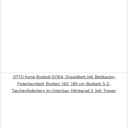
OTTO home Boxbett DORA, Doppelbett inkl. Bettkasten,
Federkernbett, Breiten: 160, 180 cm, Boxbett: 5-Z-
Taschenfederkern im Unterbau, Härtegrad 3, inkl. Topper