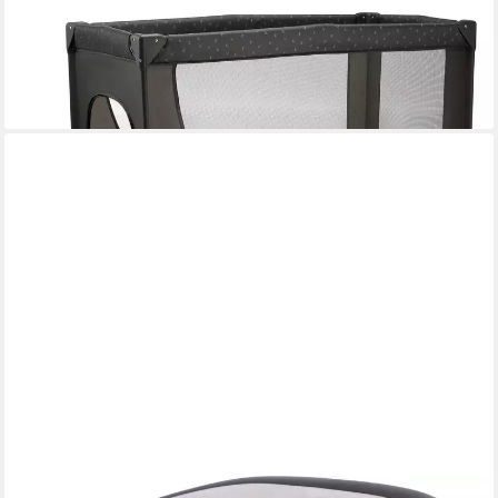
KINDERKRAFT
Baby-Reisebett 2in1 JOY LIGHT, grau, mit Tragetasche
44,15 €
lieferbar - in 2-3 Werktagen bei dir