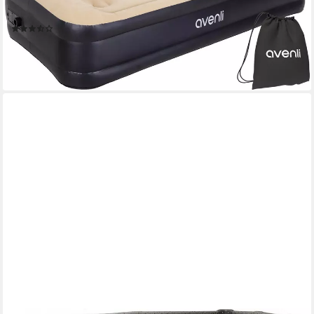
aufblasbar mit Pumpe und Tragetasche
(3)
54,99 €
UVP
79,95 €
-31%
lieferbar - in 2-3 Werktagen bei dir