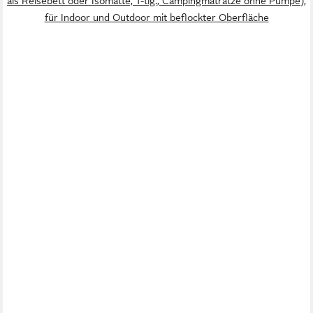
als Reisebett oder Isomatte, 1-tlg., Campingmatratze ohne Pumpe),
für Indoor und Outdoor mit beflockter Oberfläche