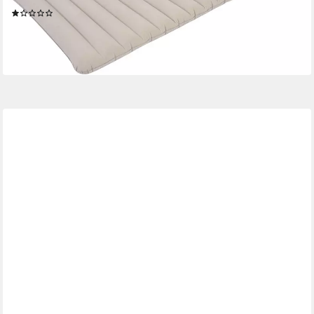
(1)
22,99 €
UVP
29,95 €
-23%
lieferbar - in 2-3 Werktagen bei dir