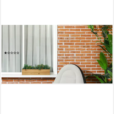
OUTSUNNY
Luftsessel Aufblasbares Sofa mit Fußhocker und Becherhalter,
(Aufblasbarer Sessel, 2-tlg., Luftsofa), für Camping, Zuhause,
Hellgrau, 125 x 100 x 87 cm
(1)
31,99 €
UVP
54,90 €
-42%
lieferbar - in 2-3 Werktagen bei dir