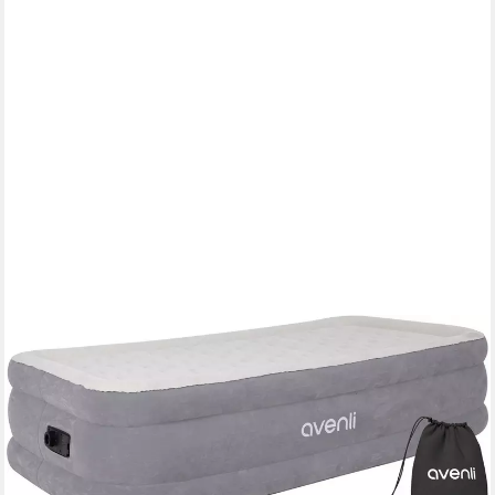
AVENLI
Luftbett Luftmatratze selbstaufblasend 1 Person 191x99x46cm
Twin-Size, (Gästebett Matratze mit integrierter Elektropumpe, 3-
tlg., Reisebett elektrisch mit weicher beflockter Oberfläche),
aufblasbar mit Pumpe und Tragetasche
63,99 €
UVP
99,95 €
-36%