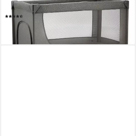
KINDERKRAFT
Baby-Reisebett JOY 2
(9)
50,06 €
lieferbar in 6 Wochen