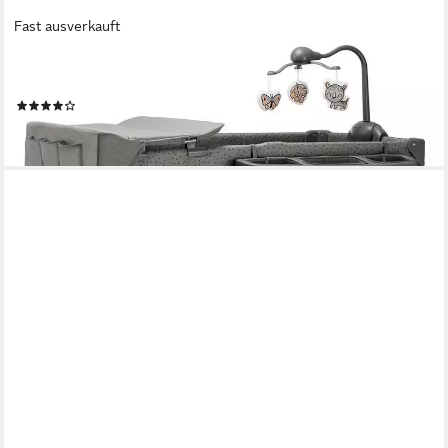
Fast ausverkauft
KINDERKRAFT
Baby-Reisebett JOY 2 mit Zubehör
(8)
94,90 €
lieferbar - in 2-3 Werktagen bei dir