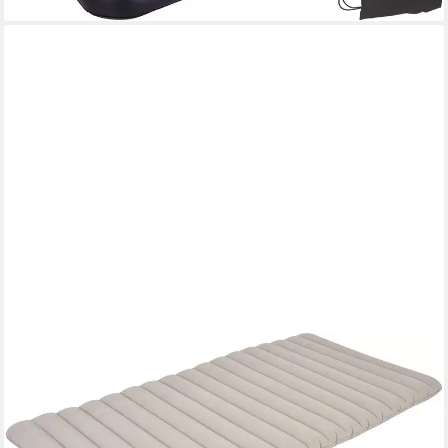
AVENLI
Luftbett Luftmatratze Camping für 1 Person grau 183x97x12cm
Twin-Size, (Gästebett Matratze aufblasbar Ideal als Reisebett
oder Isomatte, Campingmatratze 183x97x12cm), Aufblasbares
Bett für Indoor und Outdoor mit beflockter Oberfläche