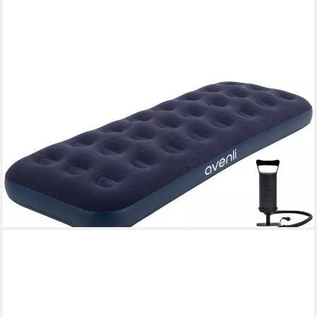
AVENLI
Luftbett Luftbett Camping für 1 Person mit Pumpe
191x73x22cm, (Gästebett Matratze aufblasbar Ideal als
Reisebett oder Isomatte, Set mit Luftpumpe), für Indoor und
Outdoor mit beflockter Oberfläche
19,99 €
UVP
29,95 €
-33%
lieferbar - in 2-3 Werktagen bei dir