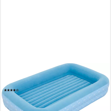
AVENLI
Luftbett Luftmatratze für Kinder blau mit Pumpe, (Reisebett
blau, 1-tlg., Kinderluftbett 172x112x30cm), Luftmatratze mit
erhöhtem Rahmen
(1)
39,99 €
UVP
49,95 €
-20%
lieferbar - in 2-3 Werktagen bei dir