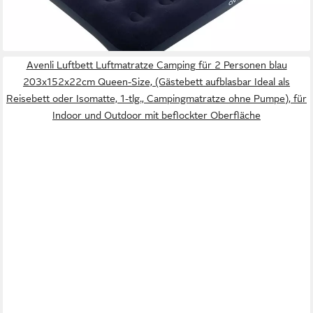
34,99 €
UVP
44,95 €
-22%
lieferbar - in 2-3 Werktagen bei dir
Avenli Luftbett Luftmatratze Camping für 2 Personen blau
203x152x22cm Queen-Size, (Gästebett aufblasbar Ideal als
Reisebett oder Isomatte, 1-tlg., Campingmatratze ohne Pumpe), für
Indoor und Outdoor mit beflockter Oberfläche