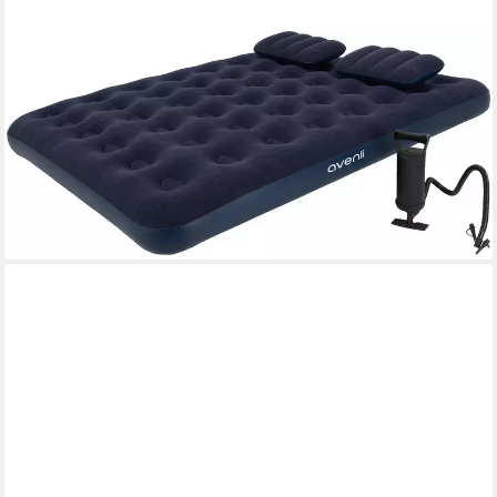
AVENLI
Luftbett Camping Set für 2 Personen mit Pumpe & Kissen
203x152x22cm Queen-Size, (Luftmatratze aufblasbar Ideal als
Reisebett oder Isomatte, 1-tlg., Set inklusive Luftpumpe und
Luftkissen), für Indoor und Outdoor mit beflockter Oberfläche
36,99 €
UVP
49,95 €
-26%
lieferbar - in 2-3 Werktagen bei dir