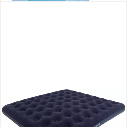
AVENLI
Luftbett Luftmatratze Camping für 2-3 Personen blau
203x183x22cm King-Size, (Gästebett aufblasbar Ideal als
Reisebett oder Isomatte, 1-tlg., Campingmatratze ohne Pumpe),
für Indoor und Outdoor mit beflockter Oberfläche