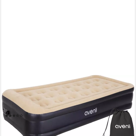
AVENLI
Luftbett Luftmatratze selbstaufblasend 1 Person 196x97x47cm
Twin-Size, (Gästebett Matratze mit integrierter Elektropumpe, 2-
tlg., Reisebett elektrisch mit weicher beflockter Oberfläche),
aufblasbar mit Pumpe und Tragetasche
(3)
54,99 €
UVP
79,95 €
-31%
lieferbar - in 2-3 Werktagen bei dir