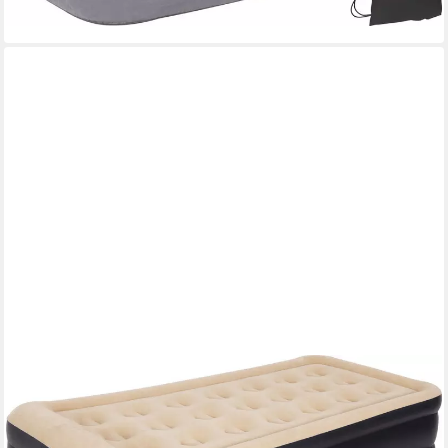
lieferbar - in 2-3 Werktagen bei dir
AVENLI
Luftbett Luftmatratze selbstaufblasend 1 Person 196x97x47cm
Twin-Size, (Gästebett Matratze mit integrierter Elektropumpe, 2-
tlg., Reisebett elektrisch mit weicher beflockter Oberfläche),