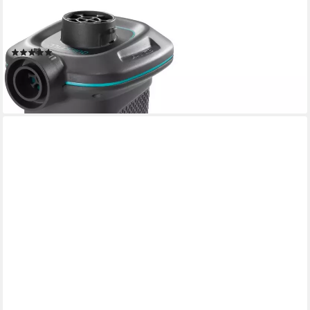
INTEX
Intex Luftpumpe INTEX (4-tlg)
(30)
ab 17,95 €
UVP
22,90 €
-22%
lieferbar - in 4-5 Werktagen bei dir