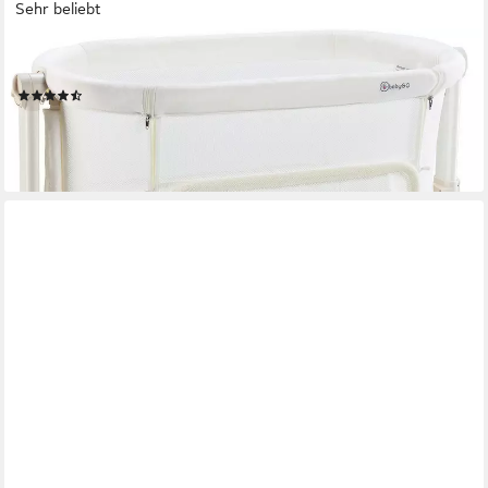
Sehr beliebt
BABYGO
Beistellbett Amila, beige white, mit Schaukelfunktion
(41)
ab 138,35 €
UVP
189,90 €
-27%
lieferbar - in 6-8 Werktagen bei dir