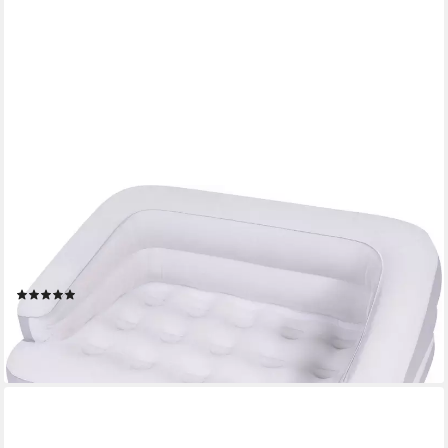
AVENLI
Luftsofa aufblasbares Sofa 198 x 138 x 62 cm, (Einzelpack, 1-tlg.,
Inklusive Reparaturaufkleber), wandelbar zum Doppel Luftbett
aufblasbar, weiß-grau
(4)
49,99 €
UVP
69,95 €
-29%
lieferbar - in 2-3 Werktagen bei dir