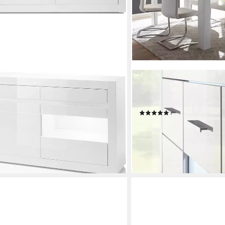
FURN.DESIGN
te 217 cm, wird mit zwei Leisten
Highboard Carrara (Schran
1 x weiss
cm), mit viel Stauraum
(5)
ab 574,49 €
lieferbar - in 9-11 Werktagen b
gen bei dir