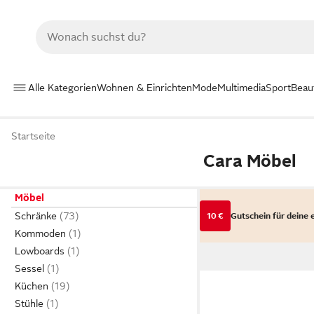
Alle Kategorien
Wohnen & Einrichten
Mode
Multimedia
Sport
Beau
Startseite
Cara Möbel
Möbel
Schränke
10 €
Gutschein für deine 
Kommoden
Lowboards
Sessel
Küchen
Stühle