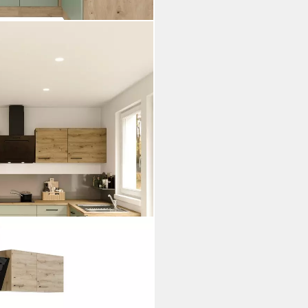
-Geräten erhältlich,
m
 €