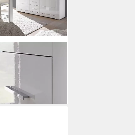
k in weiß Hochglanz, 149 x 142
ei dir