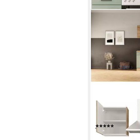
FLEX-WELL
Küche Cara, mit und o
Gesamtbreite 210 cm
(4)
ab 722,99 €
UVP
809,0
-11%