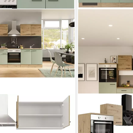
FLEX-WELL
hne E-Geräten erhältlich,
Küche Cara, mit und ohne E
Gesamtbreite 280x170 c
ab 1.594,99 €
UVP
1.769,00
0 €
-10%