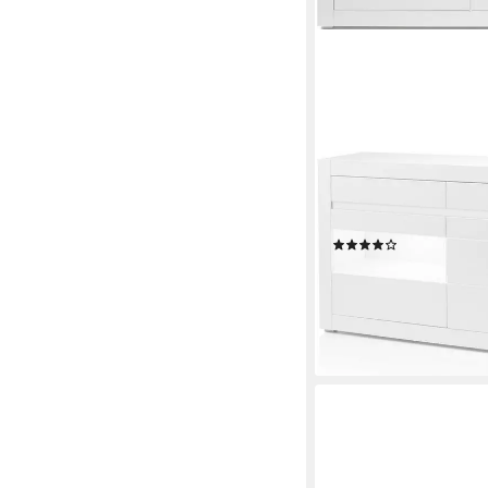
HOME AFFAIRE
Sideboard Carat, Brei
angeliefert, 1 x grau, 
(18)
519,99 €
UVP
909,99 €
-43%
lieferbar - in 9-11 Werkta