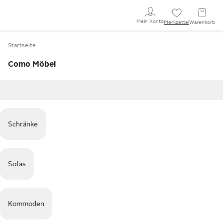
Mein Konto
Merkzettel
Warenkorb
Startseite
Como Möbel
Schränke
Sofas
Kommoden