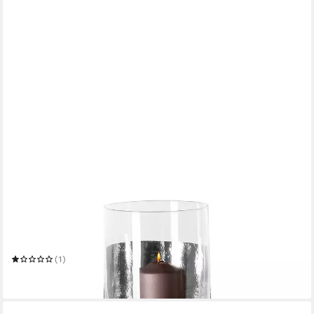
FINK
Windlicht MANIAC
Mehrere Größen
(1)
ab 299,00 €
in 2-3 Werktagen bei dir