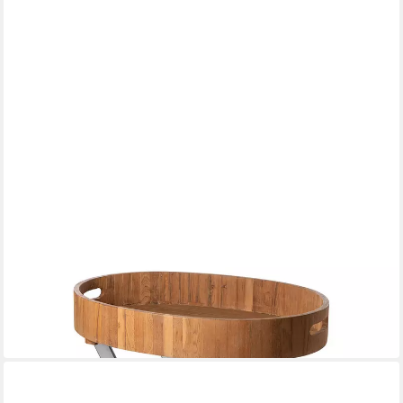
FINK
Dekoobjekt FINK Tabletttisch RODEO - braun-silber - Teakholz
- H.80,5cm x B.48cm
ab 470,00 €
in 2-3 Werktagen bei dir