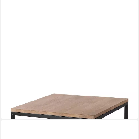
FINK
Couchtisch NOVARA Couchtisch - H.45cm x B.55cm-
natur/schwarz - Eiche /Stahl
55 x 45 x 55 cm
B/H/T
ab 236,22 €
in 2-3 Werktagen bei dir