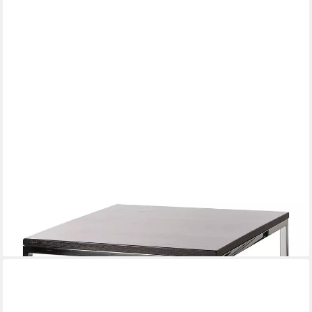
FINK
Couchtisch NOVARA Couchtisch - H.45cm x B.55cm- espresso -
Edelstahlgestell/Eiche
55 x 45 x 55 cm
B/H/T
449,00 €
in 2-3 Werktagen bei dir