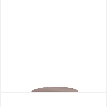
FINK
Tabletttisch BRIXTON Beistelltisch - H.41cm x D.35cm -
lasiert/silber - Edelstahl
179,00 €
in 2-3 Werktagen bei dir