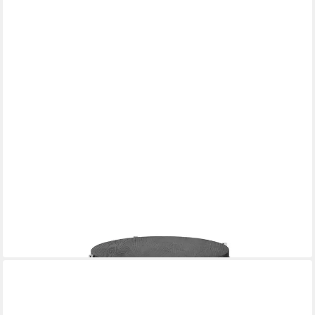
FINK
Tabletttisch BRIXTON Beistelltisch - H.41cm x D.35cm -
schwarz/silber - Edelstahl
179,00 €
in 2-3 Werktagen bei dir