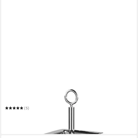
FINK
Etagere Nagano
(5)
159,00 €
UVP
219,00 €
-27%
in 2-3 Werktagen bei dir