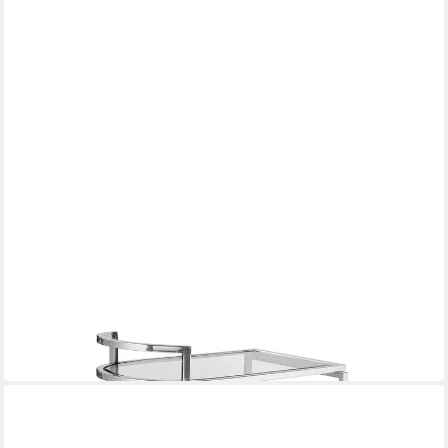
FINK
Servierwagen SARONNA Barwagen - H.77cm x B.48cm -
klar/silber - Edelstahl /Glas
899,00 €
in 2-3 Werktagen bei dir