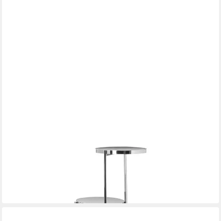
FINK
Säulen-Esstisch ISARA Säule - grau-glänzend - Glas/ Edelstahl
- H. 102cm - Ablage
35.5 x 102 x 42.5 cm
B/H/T
ab 283,10 €
in 2-3 Werktagen bei dir