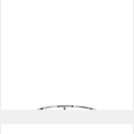
FINK
Servierwagen SIENA Barwagen H. 80cm x Ø 55 cm - klar/silber
- Edelstahl/Glas
699,00 €
in 2-3 Werktagen bei dir