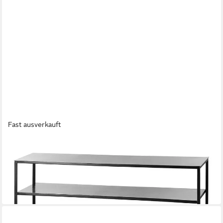
Fast ausverkauft
FINK
Konsolentisch PHILIPE Konsoltisch - H.80cm x B.95cm -
schwarz - Edelstahl - Deko
95 x 80 x 25 cm
B/H/T
699,00 €
in 2-3 Werktagen bei dir