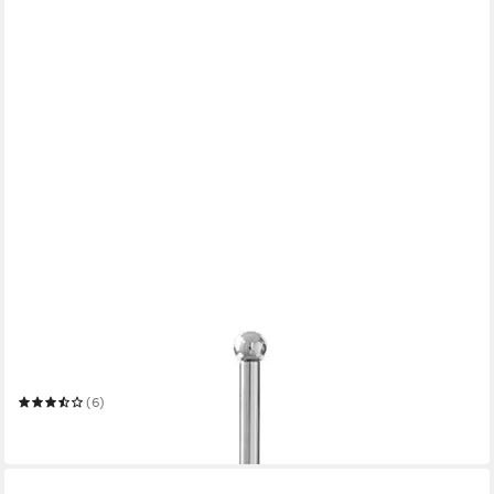
FINK
Etagere Samuel
(6)
39,95 €
in 2-3 Werktagen bei dir