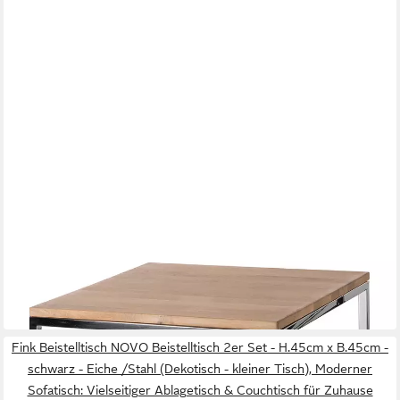
FINK
Couchtisch NOVARA Couchtisch - H.45cm x B.55cm -
natur/weiß - Edelstahl/Eiche
55 x 45 x 55 cm
B/H/T
449,00 €
in 2-3 Werktagen bei dir
Fink Beistelltisch NOVO Beistelltisch 2er Set - H.45cm x B.45cm -
schwarz - Eiche /Stahl (Dekotisch - kleiner Tisch), Moderner
Sofatisch: Vielseitiger Ablagetisch & Couchtisch für Zuhause