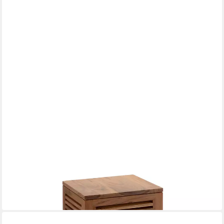
FINK
Säulen-Esstisch CARMEL Säule - H. 60cm - braun - Akazienholz
- Blumensäule
ab 179,00 €
UVP
199,00 €
-10%
in 2-3 Werktagen bei dir