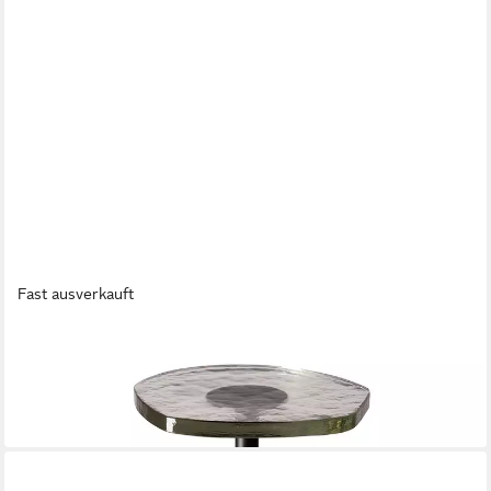
Fast ausverkauft
FINK
Beistelltisch ARVID
Mehrere Größen
ab 245,00 €
in 3-4 Werktagen bei dir