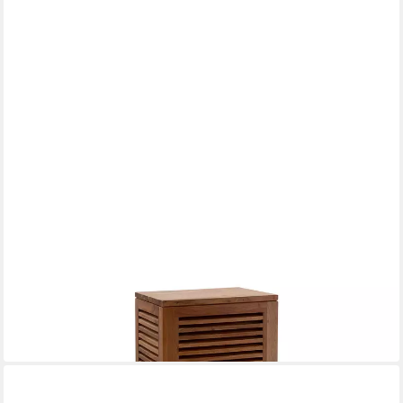
FINK
Säulen-Esstisch CARMEL Säule - H.90cm x B.30cm - braun -
Akazienholz - Wohnaccessoire
249,00 €
in 2-3 Werktagen bei dir