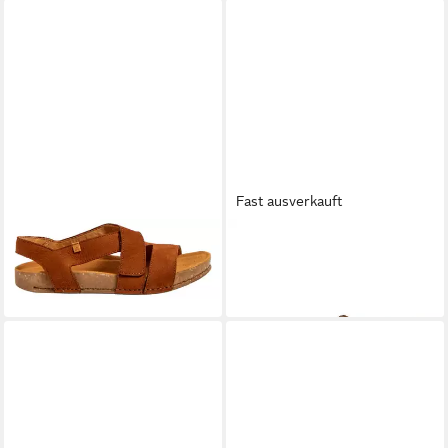
Fast ausverkauft
EL NATURALISTA
N5799
EL NATURALISTA
HORIZON
Balance Cuero Sandale
N6002 Barfußschuh Mostaza
99,95 €
94,90 €