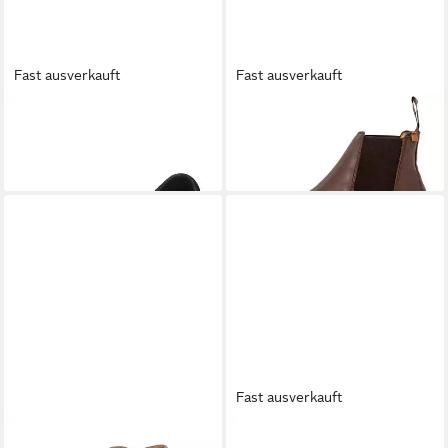
Fast ausverkauft
Fast ausverkauft
EL NATURALISTA
BARE
EL NATURALISTA
N5875
N5671 Barfußschuh Black
Arenisca Testa Stiefelette
124,90 €
139,95 €
Fast ausverkauft
EL NATURALISTA
Tabernas
EL NATURALISTA
El