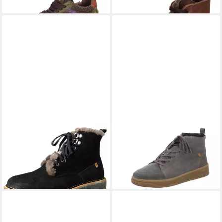
120,00 €
ab 184,90 €
EL NATURALISTA
N5579
EL NATURALISTA
N5843 silk
Volcano Black Stiefelette
suede Grafito Stiefelette
175,00 €
ab 134,95 €