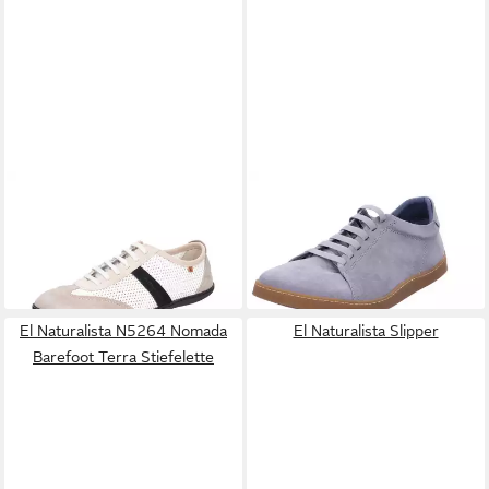
EL NATURALISTA
EL
EL NATURALISTA
Origen
VIAJERO Schnürschuh
Schnürschuh
116,00 €
ab 112,41 €
UVP
124,90 €
-10%
El Naturalista N5264 Nomada
El Naturalista Slipper
Barefoot Terra Stiefelette