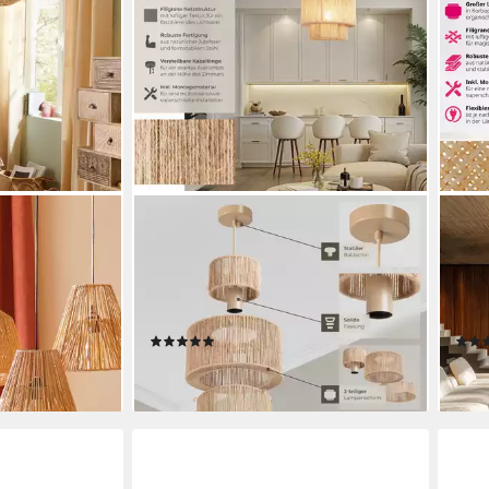
 D'INTÉRIEUR
TECTAKE
TEC
euchte mit
Deckenleuchten Pendelleuchte im
Deck
uchtmittel,
Boho-Stil aus natürlicher Jutefaser,
Boho
32 x 33 cm, Wickeltechnik, 40 W,
39 c
Stahlgestell, inkl. Montagematerial
Korb
(1)
56,99 €
44,9
lieferbar - in 3-4 Werktagen bei dir
en bei dir
liefe