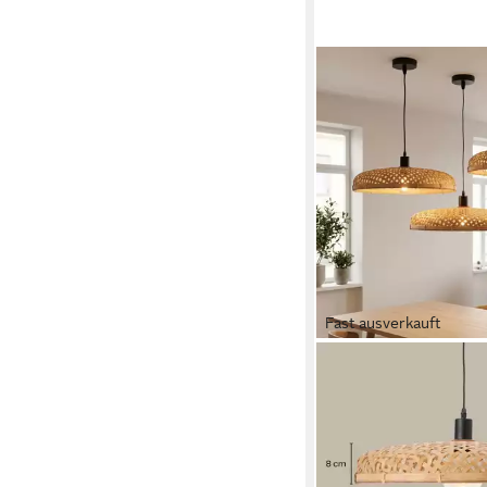
Fast ausverkauft
MARRAKESCH ORIENT &
INTERIOR
Pendelleuchte Boho 
Paloma handgefertigt 
Natur 50 cm modern, 
13,26 €
UVP
18,00 €