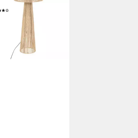
 Leuchtmittel
(6)
9 €
UVP
97,99 €
%
rbar - in 4-5 Werktagen bei dir