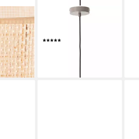
LEGER HOME BY LENA GERCKE
ohne
Pendelleuchte Linnea, ohne
x. 40W,
Leuchtmittel, Pilzleuchte, Abhängung
180cm
(10)
89,99 €
UVP
129,99 €
-31%
en bei dir
lieferbar - in 2-4 Werktagen bei dir