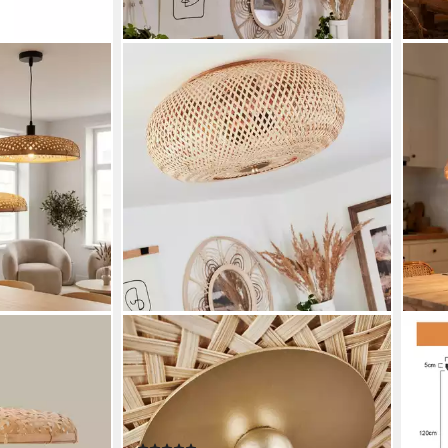
 MEDITERRAN
HOFSTEIN
ZMH
Deckenleuchte »Decollatura« runde
Pend
Hängelampe
Deckenlampe aus Holz/Metall in
Pend
aus Rattan in
Natur/Messingfarben, ohne
Vint
Handarbeit
Leuchtmittel, Leuchte in Gitter-Optik
Leuc