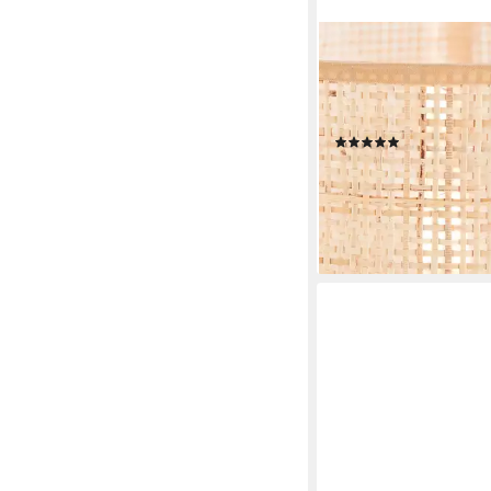
OTTO HOME
Deckenleuchte Lillyy, 
Leuchtmittel, E27, ma
Rattangeflecht
(11)
58,49 €
UVP
79,99 €
-27%
lieferbar - in 1-2 Werktag