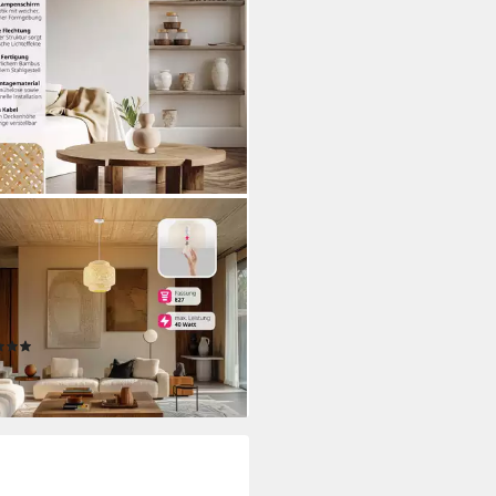
TAKE
enleuchten Deckenlicht im
-Stil mit Stahlgestell, 40 W, 40 x
m, geflochtene Struktur in
optik, inkl. Montagematerial
(4)
9 €
rbar - in 3-4 Werktagen bei dir