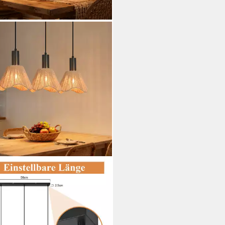
elleuchte Hängelampe Boho
elleuchte Rattan 1/3 Flammig
age Geflochten, ohne
htmittel, E27 Hängeleuchte