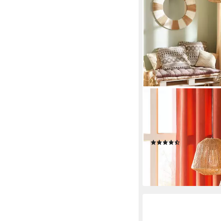
ATMOSPHERA CRÉATEUR
Pendelleuchte JILY, L
Dekofunktion, ohne Le
Boho
(15)
32,99 €
UVP
42,99 €
-23%
lieferbar - in 4-5 Werktag