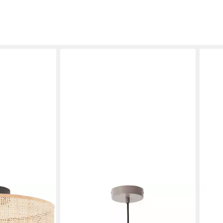
ATMO
Steh
H. 9