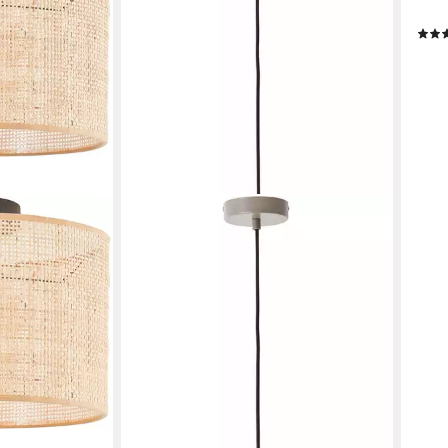
ohne
75,9
-22
liefe