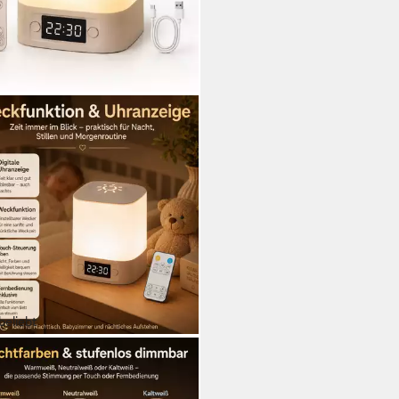
beliebt
ICE
Nachttischlampe LED
tlicht,Touch-Lampe,Tisch-