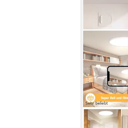
Sehr beliebt
JDONG
LED Deckenleuchte F
Ø23CM/30CM/40C