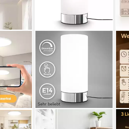
Sehr beliebt
Sehr 
B.K.LICHT
LUCK
lach Rund
Tischleuchte LED Tischlampe
LED 
M/50CM/60CM
Touchfunktion E14 Nachttischlampe
Nach