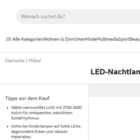
Alle Kategorien
Wohnen & Einrichten
Mode
Multimedia
Sport
Beau
Startseite
Möbel
LED-Nachtla
Tipps vor dem Kauf
Wähle warmweißes Licht mit 2700-3000
Kelvin für entspannten, natürlichen
Schlafrhythmus.
Achte bei Kinderlampen auf kühle LEDs,
abgerundete Ecken und robuste
Materialien.