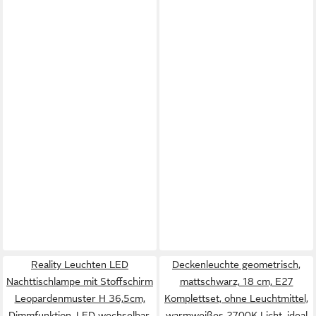
Reality Leuchten LED
Deckenleuchte geometrisch,
Nachttischlampe mit Stoffschirm
mattschwarz, 18 cm, E27
Leopardenmuster H 36,5cm,
Komplettset, ohne Leuchtmittel,
Dimmfunktion, LED wechselbar,
warmweißes 2700K Licht, ideal