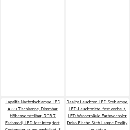
Lapalife Nachttischlampe LED
Reality Leuchten LED Stehlampe,
Akku Tischlampe, Dimmbar,
LED-Leuchtmittel fest verbaut,
Höhenverstellbar, RGB 7
LED Wassersäule Farbwechsler
Farbmodi, LED fest integriert,
Deko-Fische Steh Lampe Reality
Gestensteuerung nachtlicht, 3
Leuchten