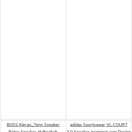
BOSS Kieran_Tenn Sneaker
adidas Sportswear VL COURT
Retro Sneaker, Halbschuh,
3.0 Sneaker inspiriert vom Design