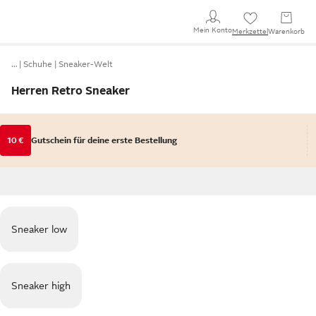
Mein Konto
Merkzettel
Warenkorb
…
Schuhe
Sneaker-Welt
Herren Retro Sneaker
10 €
Gutschein für deine erste Bestellung
Sneaker low
Sneaker high