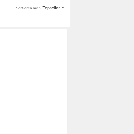
Topseller
Sortieren nach: