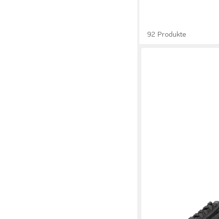
92 Produkte