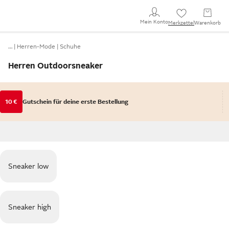
Mein Konto
Merkzettel
Warenkorb
…
Herren-Mode
Schuhe
Herren Outdoorsneaker
10 €
Gutschein für deine erste Bestellung
Sneaker low
Sneaker high