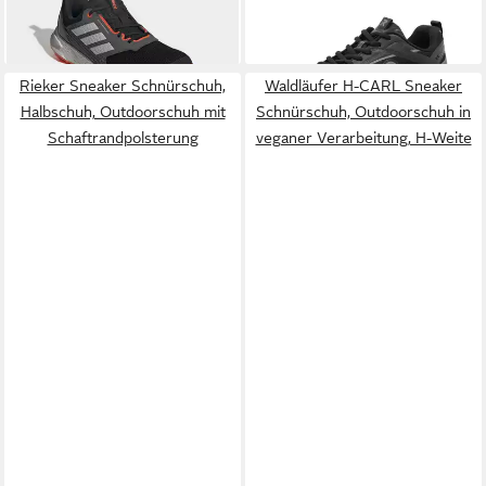
ab 69,95 €
83,45 €
TRAILRUNNING-SCHUH
sportiver Optik
Laufschuh
+2
Rieker Sneaker Schnürschuh,
Waldläufer H-CARL Sneaker
Halbschuh, Outdoorschuh mit
Schnürschuh, Outdoorschuh in
Schaftrandpolsterung
veganer Verarbeitung, H-Weite