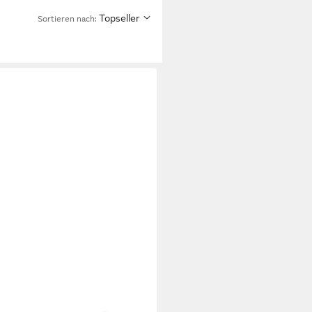
Topseller
Sortieren nach: