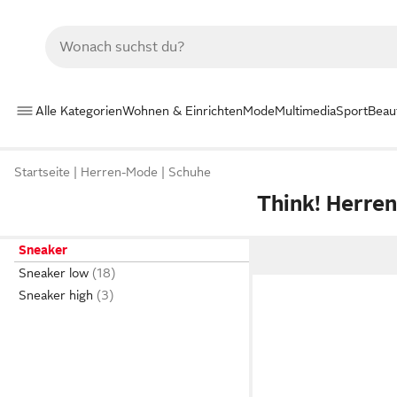
Alle Kategorien
Wohnen & Einrichten
Mode
Multimedia
Sport
Beau
Startseite
Herren-Mode
Schuhe
Think! Herre
Sneaker
Sneaker low
Sneaker high