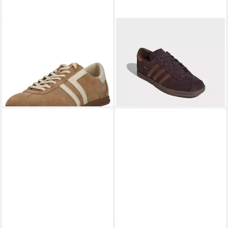
GANT
Gant Sneaker
ADIDAS ORIGINALS
STADT
Veloursleder Sneaker
Sneaker
ab 119,95 €
99,99 €
UVP
129,95 €
(119,95 €/ 1 Paar)
-8%