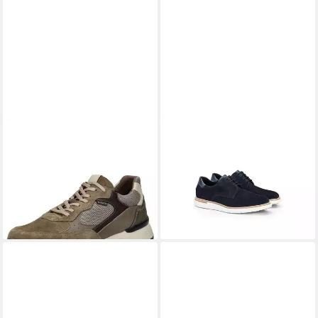
NERO GIARDINI
Nero Giardini
LLOYD
GOODMAN
Sneaker Leder/Textil Sneaker
Schnürschuh
ab 149,90 €
ab 149,90 €
UVP
180,00 €
UVP
169,90 €
(149,90 €/ 1 Paar)
(149,90 €/ 1 Paar)
-17%
-12%