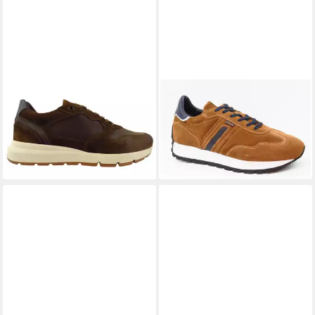
NERO GIARDINI
Velour
NERO GIARDINI
Velour malto
Sneaker
blu Sneaker
149,90 €
154,00 €
UVP
180,00 €
UVP
185,00 €
(149,90 €/ 1 Paar)
(154,00 €/ 1 Paar)
-17%
-17%