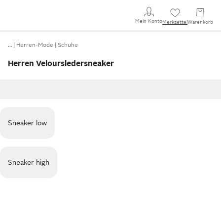
Mein Konto
Merkzettel
Warenkorb
…
Herren-Mode
Schuhe
Herren Veloursledersneaker
Sneaker low
Sneaker high