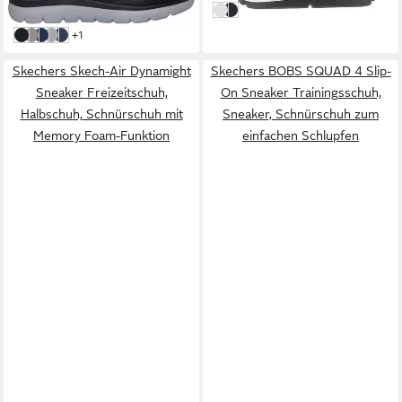
weiß
schwarz
-21%
weitere Farben:
+1
schwarz-grau
taupe-schwarz
navy-gelb
unbekannt
Blau
Skechers Skech-Air Dynamight
Skechers BOBS SQUAD 4 Slip-
Sneaker Freizeitschuh,
On Sneaker Trainingsschuh,
Halbschuh, Schnürschuh mit
Sneaker, Schnürschuh zum
Memory Foam-Funktion
einfachen Schlupfen