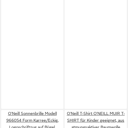
O'Neill Sonnenbrille Modell
O'Neill T-Shirt O'NEILL MUIR T-
966054 Form Karree/Eckig,
SHIRT für Kinder geeignet, aus
Logoschriftzug auf Bügel,
atmungsaktiver Baumwolle