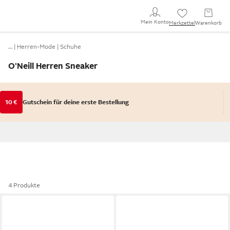
Mein Konto
Merkzettel
Warenkorb
…
Herren-Mode
Schuhe
O'Neill Herren Sneaker
10 €
Gutschein für deine erste Bestellung
4 Produkte