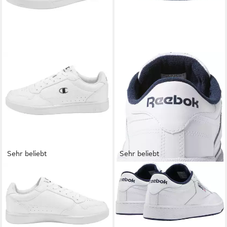
Sehr beliebt
Sehr beliebt
CHAMPION
NEW COURT
REEBOK CLASSIC
CLUB C
Sneaker
85 Sneaker
39,99 €
ab 101,99 €