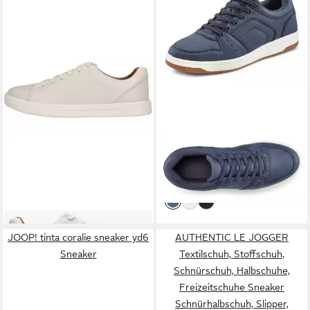
CLARKS
Un Costa Lace
AUTHENTIC LE JOGGER
Sneaker im schlichten Look
Schnürhalbschuh,
119,95 €
44,99 €
mit Barfußkomfort
Freizeitschuh, Schnürschuh,
Turnschuh Sneaker im
modischen Casual-Look
VEGAN
JOOP! tinta coralie sneaker yd6
AUTHENTIC LE JOGGER
Sneaker
Textilschuh, Stoffschuh,
Schnürschuh, Halbschuhe,
Freizeitschuhe Sneaker
Schnürhalbschuh, Slipper,