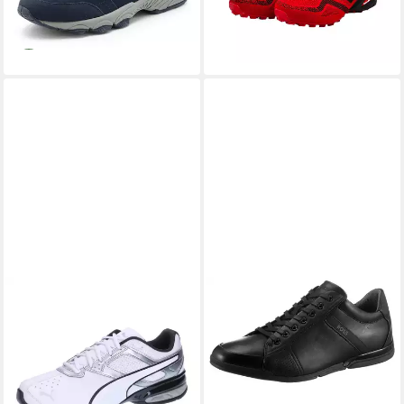
Sneaker Slip-On-Sneaker zum
-30%
Reinschlüpfen aus Leder
+17