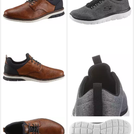
RIEKER
Slip-On Sneaker
SKECHERS
SUMMITS Slip-
Business Schuh, Slipper,
On Sneaker Freizeitschuh,