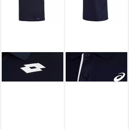
LOTTO
Poloshirt Squadra IV
ASICS
Poloshirt Court
30,95 €
38,95 €
UVP
45,00 €
-13%