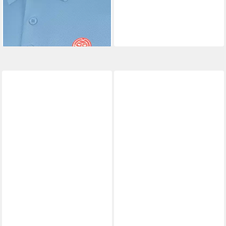
BIDI BADU
Poloshirt Solid
24,95 €
UVP
44,95 €
-44%