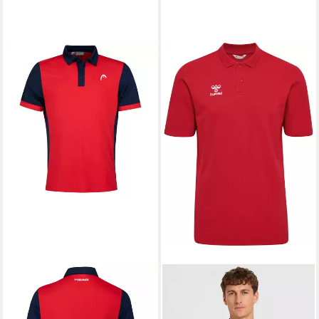
HEAD
Poloshirt Davies
rot/dunkelblau Herren
22,55 €
UVP
55,00 €