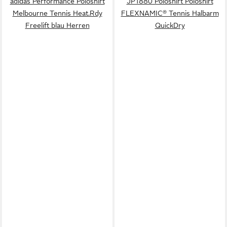
adidas Performance Poloshirt
JP1880 Poloshirt Poloshirt
Melbourne Tennis Heat.Rdy
FLEXNAMIC® Tennis Halbarm
Freelift blau Herren
QuickDry