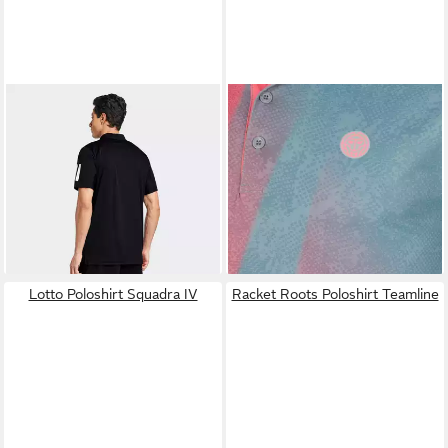
ADIDAS PERFORMANCE
BIDI BADU
Poloshirt Freeze
Poloshirt CLUB 3STR POLO
Out
ab 31,99 €
49,95 €
UVP
45,00 €
-29%
Lotto Poloshirt Squadra IV
Racket Roots Poloshirt Teamline