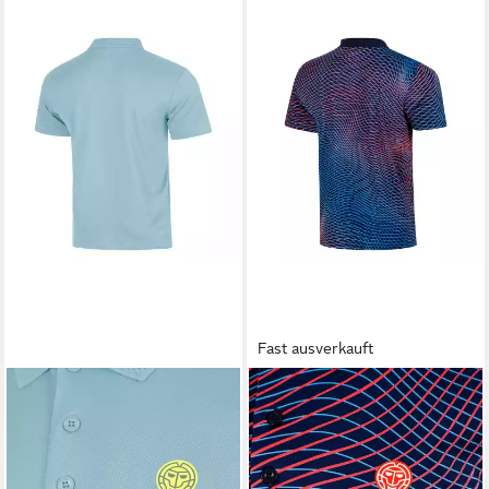
Fast ausverkauft
BIDI BADU
Poloshirt Solid
BIDI BADU
Poloshirt Out of
21,95 €
UVP
44,95 €
Control
34,95 €
-51%
UVP
49,95 €
-30%