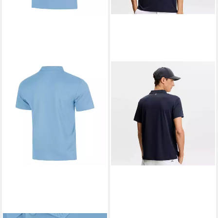
JLINDEBERG
Poloshirt Lionel
70,48 €
UVP
80,00 €
-12%