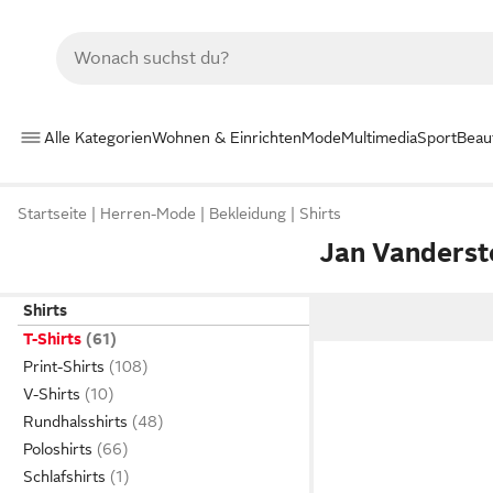
Alle Kategorien
Wohnen & Einrichten
Mode
Multimedia
Sport
Beau
Startseite
Herren-Mode
Bekleidung
Shirts
Jan Vanderst
Shirts
T-Shirts
Print-Shirts
V-Shirts
Rundhalsshirts
Poloshirts
Schlafshirts