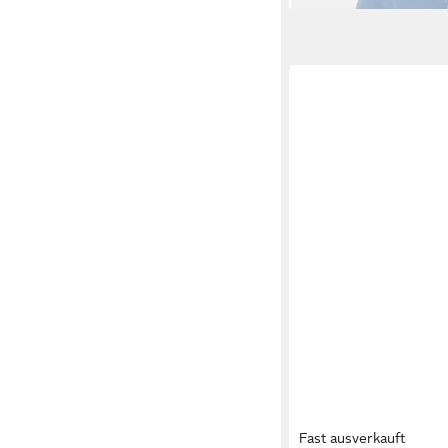
Fast ausverkauft