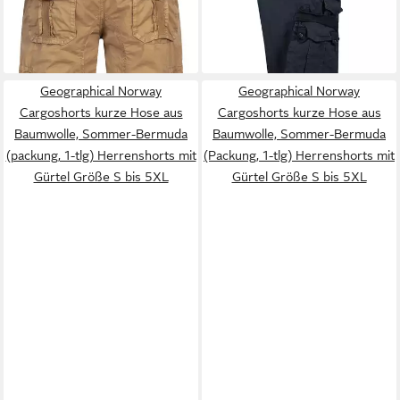
Sommer Urlaub Freizeit
-41%
Fit (Packung, 1-tlg) Bermuda
-29%
Shorts mit Gürtel &
Cargotaschen, Größe S–5XL
Geographical Norway
Geographical Norway
Cargoshorts kurze Hose aus
Cargoshorts kurze Hose aus
Baumwolle, Sommer-Bermuda
Baumwolle, Sommer-Bermuda
(packung, 1-tlg) Herrenshorts mit
(Packung, 1-tlg) Herrenshorts mit
Gürtel Größe S bis 5XL
Gürtel Größe S bis 5XL