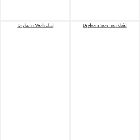
Drykorn Wollschal
Drykorn Sommerkleid