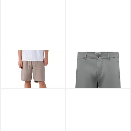
DRYKORN
Shorts Drykorn
DRYKORN
Shorts Kend (1-
Jeg Shorts
tlg)
79,95 €
99,95 €
UVP
149,95 €
-47%