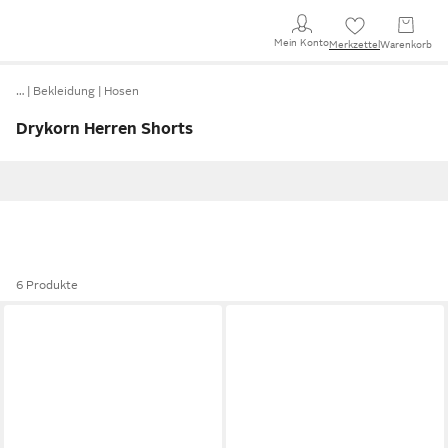
Mein Konto
Merkzettel
Warenkorb
…
Bekleidung
Hosen
Drykorn Herren Shorts
6 Produkte