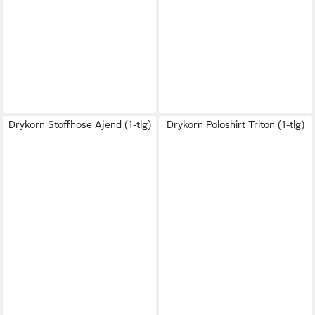
Drykorn Stoffhose Ajend (1-tlg)
Drykorn Poloshirt Triton (1-tlg)