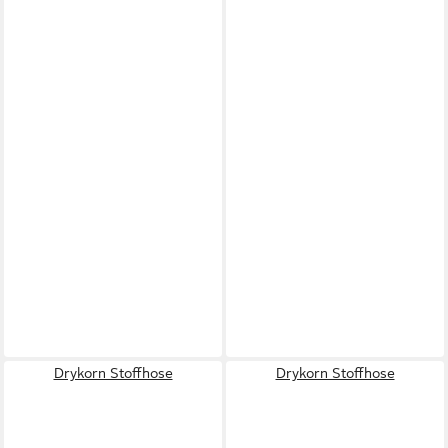
Drykorn Stoffhose
Drykorn Stoffhose