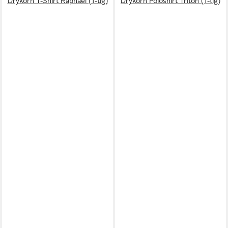
Drykorn T-Shirt Raphael (1-tlg)
Drykorn Poloshirt Triton (1-tlg)