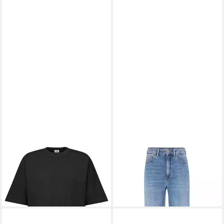
DRYKORN
T-Shirt Mavian (1-
DRYKORN
Stoffhose
166,38 €
tlg)
69,95 €