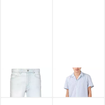
DRYKORN
Bermudas
DRYKORN
Kurzarmhemd
88,40 €
119,95 €
Drykorn Bijan Shirt
69,95 €
-26%
UVP
119,95 €
-42%