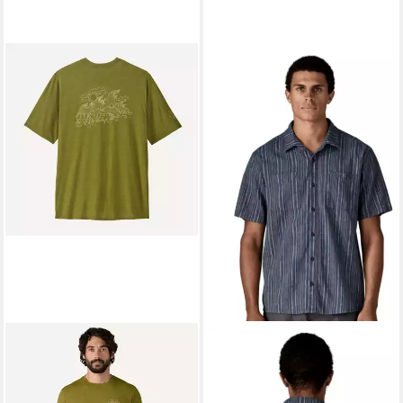
PATAGONIA
PATAGONIA
T-Shirt M's Cap Cool Daily
T-Shirt M's Back Step Shirt
85,00 €
Graphic Shirt - Waters
lieferbar - in 3-4 Werktagen bei dir
50,00 €