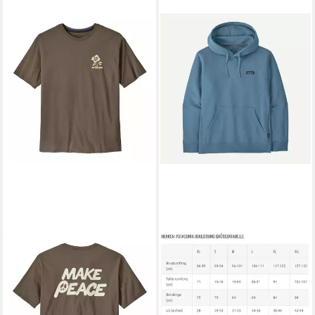
PATAGONIA
PATAGONIA
T-Shirt Patagonia Balance
Funktionsjacke M's P-6 Label
Organic T-Shirt Herren
Uprisal Hoody
45,00 €
100,00 €
lieferbar - in 3-4 Werktagen bei dir
lieferbar - in 3-4 Werktagen bei dir