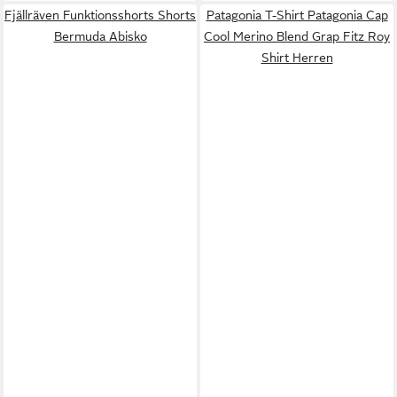
Fjällräven Funktionsshorts Shorts
Patagonia T-Shirt Patagonia Cap
Bermuda Abisko
Cool Merino Blend Grap Fitz Roy
Shirt Herren