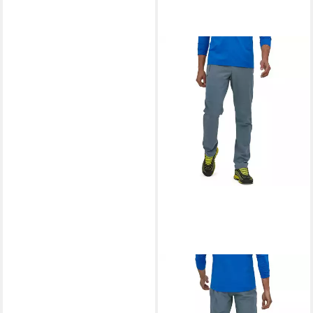
PATAGONIA
Funktionshose Hose M
ALTVIA LIGHT ALPINE