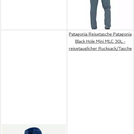
PANTS
90,00 €
UVP
150,00 €
-40%
lieferbar - in 4-5 Werktagen bei dir
Patagonia Reisetasche Patagonia
Black Hole Mini MLC 30L -
reisetauglicher Rucksack/Tasche