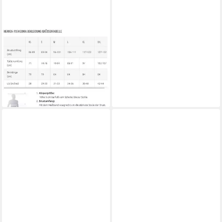
PATAGONIA
T-Shirt M's '95 Oval Logo T-
Shirt
40,00 €
UVP
45,00 €
-11%
lieferbar - in 3-4 Werktagen bei dir