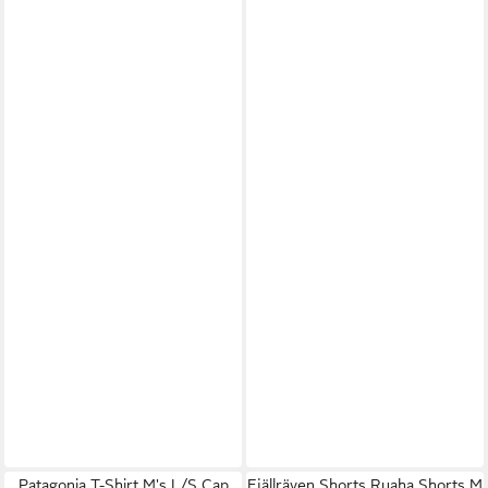
Patagonia T-Shirt M's L/S Cap
Fjällräven Shorts Ruaha Shorts M