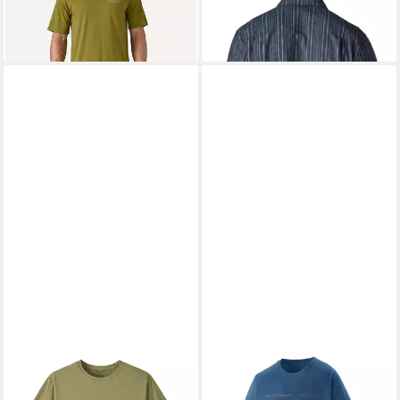
UVP
60,00 €
-17%
lieferbar - in 3-4 Werktagen bei dir
PATAGONIA
PATAGONIA
Funktionsshirt Patagonia
Funktionsshirt Patagonia