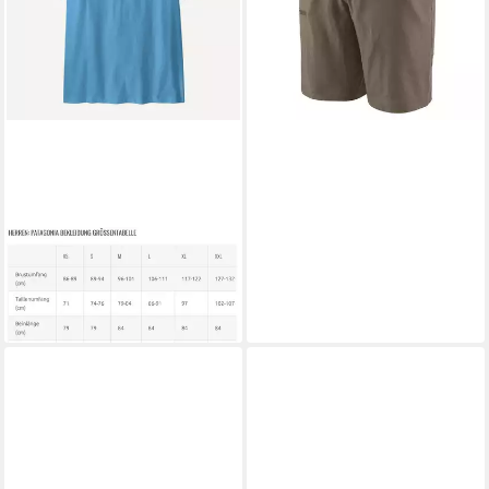
89,95 €
lieferbar - in 2-3 Werktagen bei dir
PATAGONIA
T-Shirt M's P-6 Logo T-Shirt
45,00 €
lieferbar - in 3-4 Werktagen bei dir