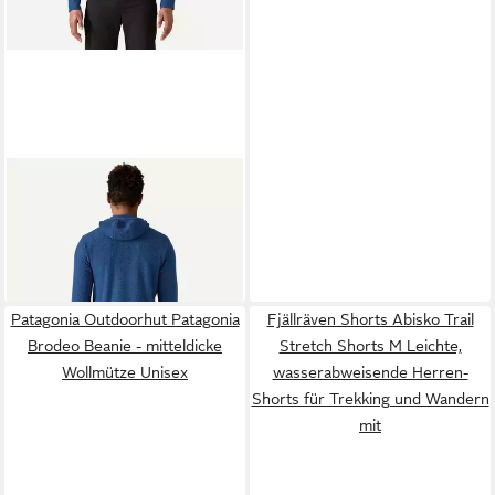
PATAGONIA
Funktionsjacke M's R1 Air
Full-Zip Hoody
160,00 €
lieferbar - in 3-4 Werktagen bei dir
Patagonia Outdoorhut Patagonia
Fjällräven Shorts Abisko Trail
Brodeo Beanie - mitteldicke
Stretch Shorts M Leichte,
Wollmütze Unisex
wasserabweisende Herren-
Shorts für Trekking und Wandern
mit