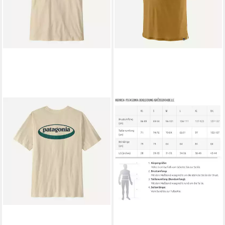
PATAGONIA
T-Shirt M's Cap Cool Merino
Blend Graphic Shirt
80,00 €
lieferbar - in 3-4 Werktagen bei dir