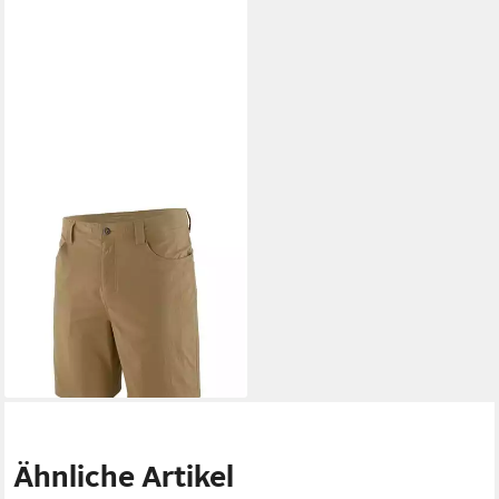
PATAGONIA
Funktionshose Patagonia
Mens Quandary Shorts 10
inch - Trekkingshorts
90,00 €
lieferbar - in 3-4 Werktagen bei dir
Ähnliche Artikel