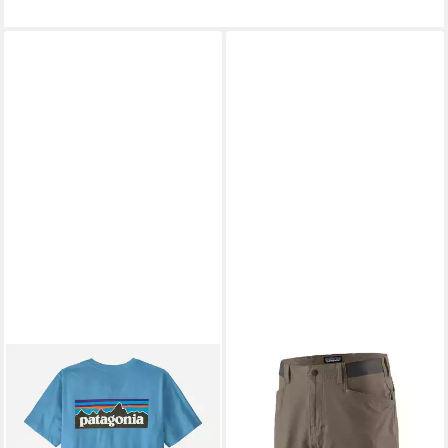
PATAGONIA
Funktionshose Patagonia
Mens Venga Rock Shorts -
funktionale Wandershorts