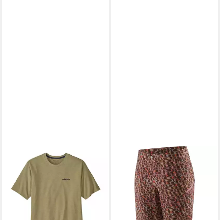
PATAGONIA
Funktionsshirt Patagonia
Mens P-6 Logo Responsibili-
Tee - Kurzarmshirt Herren
49,95 €
lieferbar - in 2-3 Werktagen bei dir