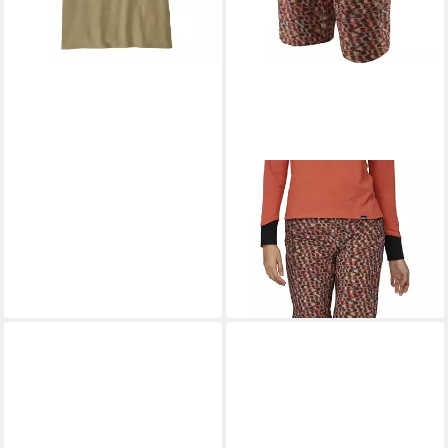
PATAGONIA
2-in-1-Shorts Short W DIRT
ROAMER BIKE SHORTS
78,00 €
UVP
130,00 €
-40%
lieferbar - in 4-5 Werktagen bei dir