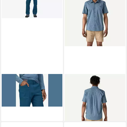
PATAGONIA
PATAGONIA
Outdoorhose M's Venga Rock
Kurzarmhemd M's Go To Shirt
70,00 €
Pants - Reg
UVP
80,00 €
120,00 €
-13%
lieferbar - in 3-4 Werktagen bei dir
lieferbar - in 3-4 Werktagen bei dir