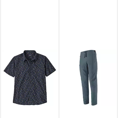
PATAGONIA
Outdoorhemd Patagonia
Men's Go To Shirt - dünnes
Kurzarm-
Freizeithemd/Reisehemd
79,95 €
lieferbar - in 2-3 Werktagen bei dir