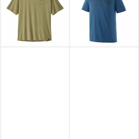
Mens Cap Cool Daily Shirt -
Mens Cap Cool Trail Shirt
Funktionsshirt Herren
Stratapeaks -Funktionsshirt
59,95 €
Herren
lieferbar - in 2-3 Werktagen bei dir
59,95 €
lieferbar - in 2-3 Werktagen bei dir