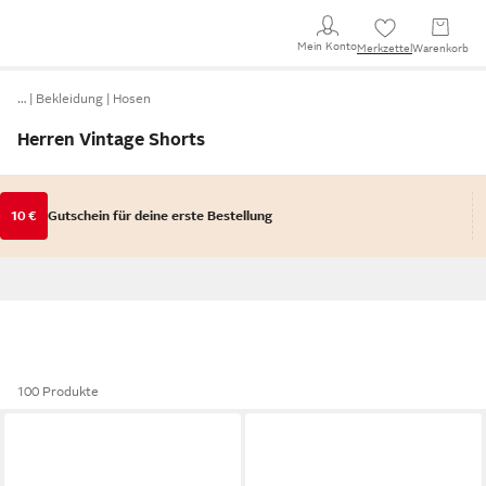
Mein Konto
Merkzettel
Warenkorb
…
Bekleidung
Hosen
Herren Vintage Shorts
10 €
Gutschein für deine erste Bestellung
100 Produkte