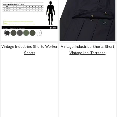
BRANDIT
Cargohose Herren
VINTAGE INDUSTRIES
Bermuda Cargo Shorts
Shorts Elliott Shorts
ab 32,90 €
44,95 €
knielang Kurze Hose Short
UVP
44,90 €
Sommer Ripstop
-27%
+4
Vintage Industries Shorts Worker
Vintage Industries Shorts Short
Shorts
Vintage Ind. Terrance