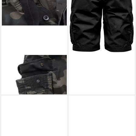
BWUM
Shorts BWuM M65
Pure Vintage Shorts
ab 34,95 €
+1