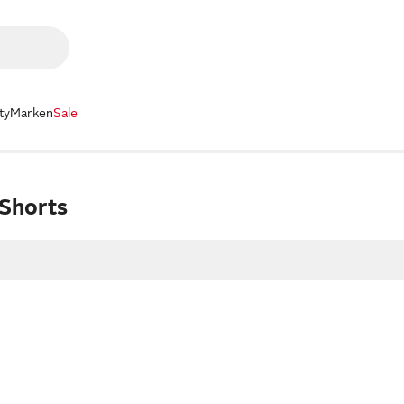
ty
Marken
Sale
 Shorts