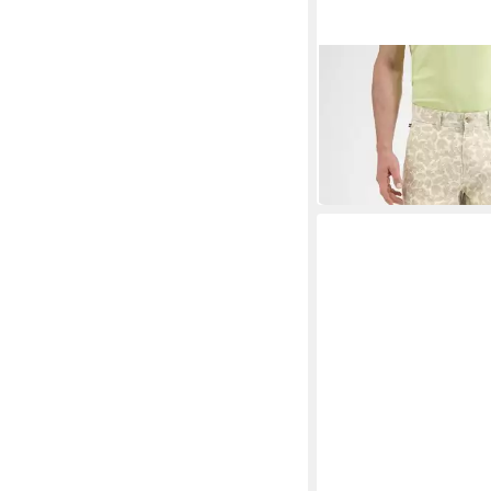
LERROS
Chinoshorts Chino Be
ab 29,99 €
UVP
59,99 €
-50%