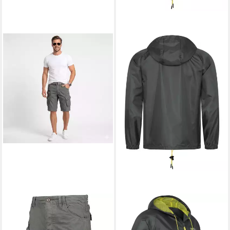
GEOGRAPHICAL NORWAY
GEOGRAPHICAL NORWAY
Cargoshorts Herren – Kurze
Regenjacke Herren Regen
Hose aus Baumwolle, Regular
Jacke Outdoor Windbreaker