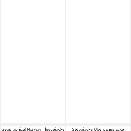
Geographical Norway Fleecejacke
Steppjacke Übergangsjacke