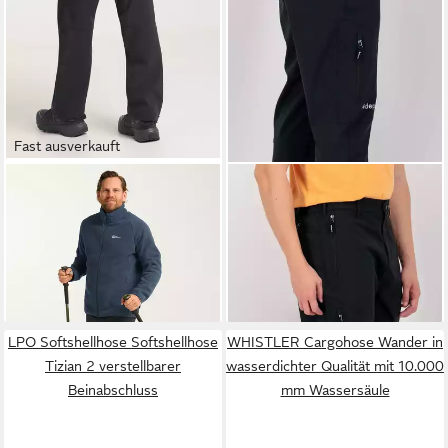
Fast ausverkauft
JACK WOLFSKIN
DEPROC ACTIVE
Trekkinghose TREK TERRAIN
Softshellhose STERLING
ab 73,99 €
99,95 €
PANTS M
UVP
140,00 €
MEN CS mit Beintasche
UVP
129,95 €
-47%
-23%
LPO Softshellhose Softshellhose
WHISTLER Cargohose Wander in
Tizian 2 verstellbarer
wasserdichter Qualität mit 10.000
Beinabschluss
mm Wassersäule