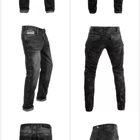
JOHN DOE
Motorradhose
JOHN DOE
Motorradhose
199,00 €
269,00 €
UVP
269,00 €