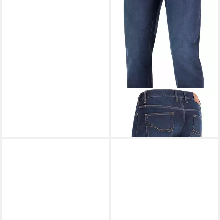
JOHN DOE
Motorradhose
Pioneer Mono
269,00 €