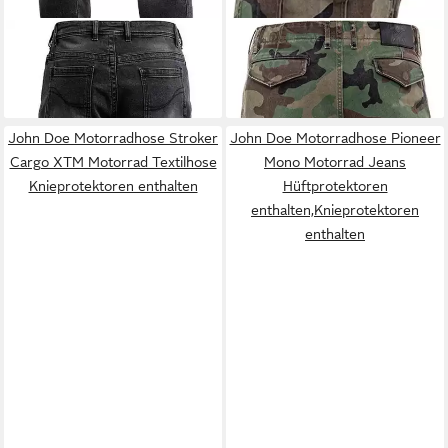
JOHN DOE
Motorradhose
JOHN DOE
Motorradhose
269,00 €
Regular Cargo 2.0 Mono
269,00 €
Motorrad-Jeans
Hüftprotektoren
John Doe Motorradhose Stroker
John Doe Motorradhose Pioneer
enthalten,Knieprotektoren
Cargo XTM Motorrad Textilhose
Mono Motorrad Jeans
enthalten
Knieprotektoren enthalten
Hüftprotektoren
enthalten,Knieprotektoren
enthalten