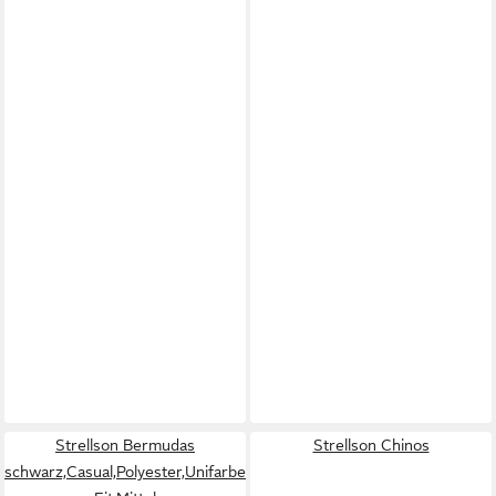
Strellson Bermudas
Strellson Chinos
schwarz,Casual,Polyester,Unifarben,Regular