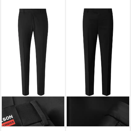
STRELLSON
Anzughose
STRELLSON
Anzughose
ab 103,96 €
119,96 €
UVP
129,95 €
UVP
149,95 €
-20%
-20%