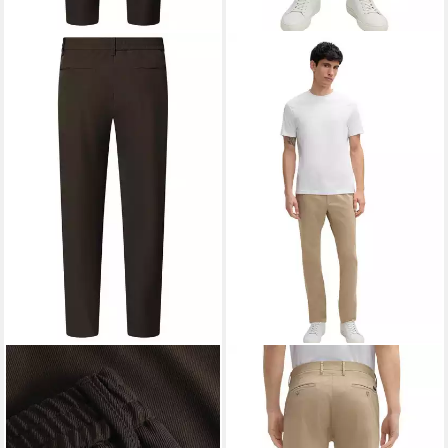
STRELLSON
Stoffhose Lui
STRELLSON
Chinos Hose
mit elastischem Bund (1-tlg)
Code braun Herren
ab 119,95 €
ab 71,39 €
UVP
109,95 €
-35%