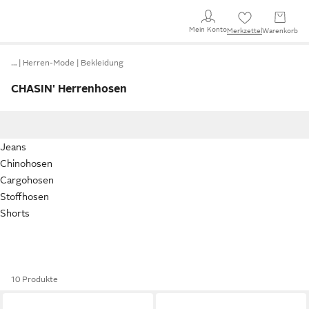
Mein Konto
Merkzettel
Warenkorb
…
Herren-Mode
Bekleidung
CHASIN' Herrenhosen
Jeans
Chinohosen
Cargohosen
Stoffhosen
Shorts
10 Produkte