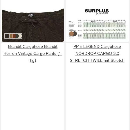
BILLABONG
SURPLUS RAW VINTAGE
Outdoorhose Larry Cord
Cargohose SURPLUS Vintage
59,99 €
Fatigue Trousers
UVP
75,95 €
ab 34,55 €
-21%
beige
blackcamo
Raven
Gravel
Rustic Brown
Rifle Green
braun
Brandit Cargohose Brandit
PME LEGEND Cargohose
Herren Vintage Cargo Pants (1-
NORDROP CARGO 3.0
tlg)
STRETCH TWILL mit Stretch