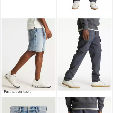
Fast ausverkauft
CHASIN'
CHASIN'
Jeansshorts ORION.S
Cargohose RIFT FLOW -
FRANCIS - kurze Jeans Short
Herren Hose - stylische