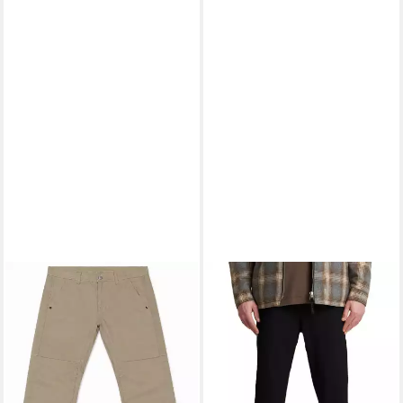
CHASIN'
5-Pocket-Hose RESA
MAGNUS
36,25 €
UVP
99,95 €
-64%