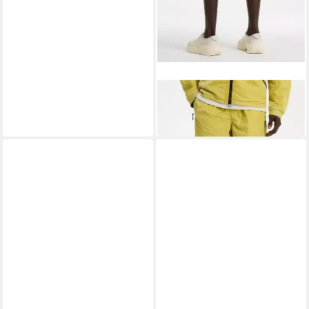
CHASIN'
5-Pocket-Hose
79,95 €