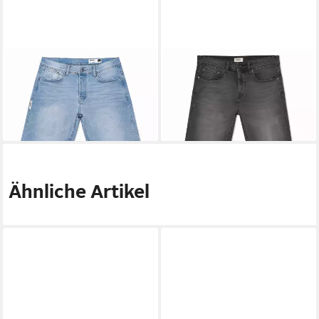
CHASIN'
CHASIN'
Bermudas EVAN.S ZONE
Bermudas 13120004 EVAN.S
13120003
ASH
49,66 €
49,66 €
UVP
69,95 €
UVP
69,95 €
-29%
-29%
Ähnliche Artikel