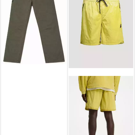
MAGNUS
36,25 €
UVP
99,95 €
-64%