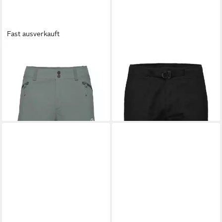
Fast ausverkauft
MAMMUT
Trekkingshorts
MAMMUT
Trekkingshorts
Ducan Shorts Men
Tamaro Shorts Men
90,00 €
69,95 €
UVP
120,00 €
UVP
89,90 €
-25%
-22%