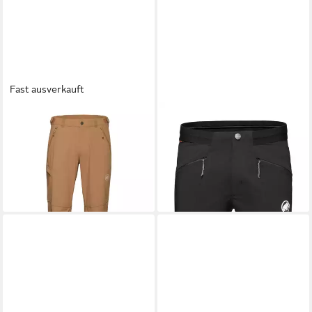
Fast ausverkauft
MAMMUT
Outdoorhose
MAMMUT
Trekkingshorts
Runbold IV Pants Men
Aenergy Light SO Shorts Men
120,00 €
ab 96,00 €
UVP
120,00 €
-20%