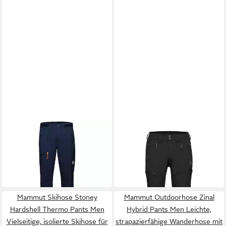
MAMMUT
Skihose Taiss
MAMMUT
Outdoorhose Zinal
Guide Softshell Pants Men
Guide SO Hybrid Pants Men
187,15 €
200,00 €
Hochfunktionelle
UVP
249,90 €
Softshellhose für Berg- und
-25%
Skitouren mit maximalem
Mammut Skihose Stoney
Mammut Outdoorhose Zinal
Hardshell Thermo Pants Men
Hybrid Pants Men Leichte,
Vielseitige, isolierte Skihose für
strapazierfähige Wanderhose mit