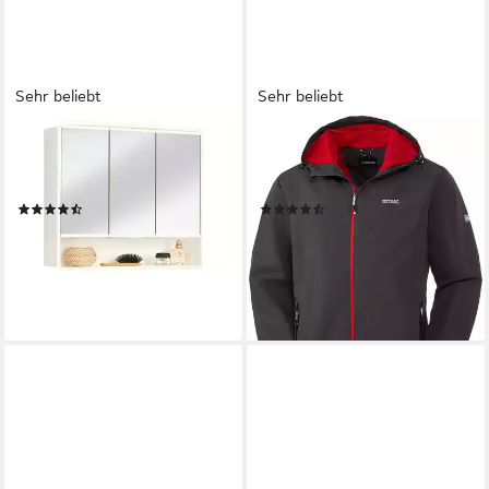
Sehr beliebt
Sehr beliebt
JOKEY
REGATTA
Spiegelschrank Lymo 58 x
Allwetterjacke elastisch und
49,5 x 14,8 cm
bewegungsfreundlich
(1217)
(115)
39,99 €
74,99 €
UVP
120,00 €
lieferbar - in 5-6 Werktagen bei dir
-38%
lieferbar - in 2-3 Werktagen bei dir