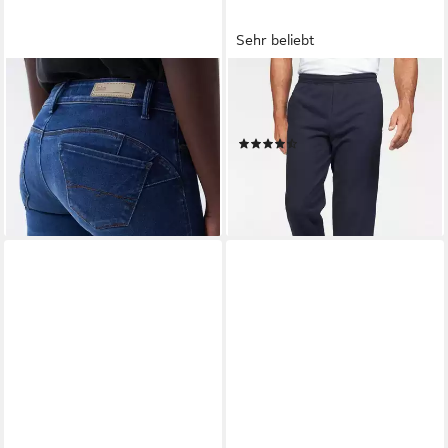
Sehr beliebt
SALSA
FRUIT OF THE LOOM
Stretch-Jeans SALSA JEANS
Sweathose Open Leg
WONDER PUSH UP FLARE
Jogginghose
(2436)
122687.8504
ab 22,99 €
99,95 €
lieferbar - in 1-2 Werktagen bei dir
lieferbar - in 2-3 Werktagen bei dir