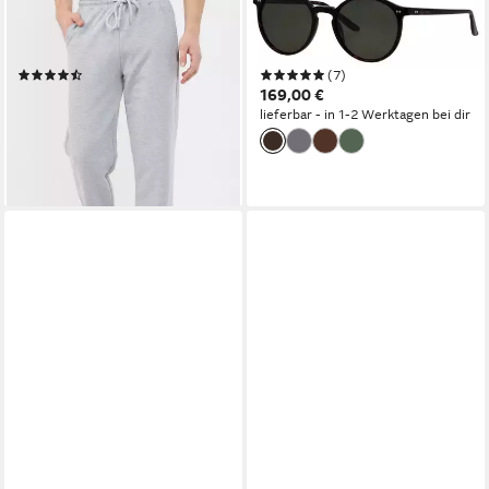
COMEOR
MARC O'POLO
Jogginghose Sweathose
Sonnenbrille Modell 505112
Sporthose Herren (1-tlg)
Panto-Form
(337)
(7)
ab 14,29 €
169,00 €
UVP
36,99 €
lieferbar - in 1-2 Werktagen bei dir
-61%
lieferbar - in 2-3 Werktagen bei dir