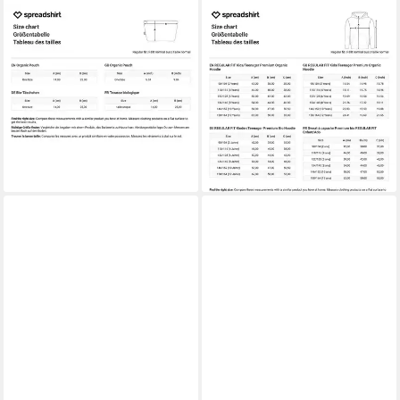
SPREADSHIRT
SPREADSHIRT
Kosmetiktasche Miraculous
Hoodie Miraculous Ladybug
Ladybug Tikki Täschchen (1-
Und Cat Noir Zeichnung
tlg)
Kinder Premium Hoodie (1-
17,99 €
tlg)
lieferbar - in 5-6 Werktagen bei dir
33,99 €
lieferbar - in 5-6 Werktagen bei dir