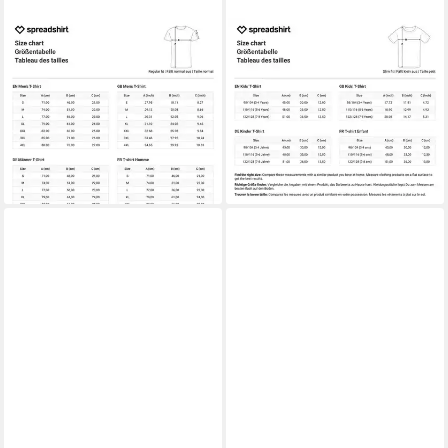
SPREADSHIRT
SPREADSHIRT
T-Shirt Miraculous Cat Noir
T-Shirt Miraculous Cat Noir
Adrien Superheld Männer T-
Umrisse Front- & Backprint
Shirt (1-tlg)
Kinder T-Shirt (1-tlg)
23,99 €
26,99 €
lieferbar - in 5-6 Werktagen bei dir
lieferbar - in 5-6 Werktagen bei dir