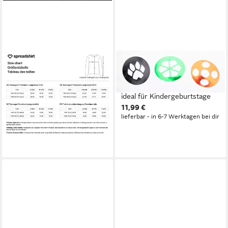
SPREADSHIRT
PARTY FACTORY
T-Shirt Miraculous
Konfetti Miraculous Party
Superhelden vs Hawk Moth
Popper 40 cm mehrfarbig,
Teenager Premium
ideal für Kindergeburtstage
11,99 €
Langarmshirt (1-tlg)
lieferbar - in 6-7 Werktagen bei dir
29,99 €
lieferbar - in 5-6 Werktagen bei dir