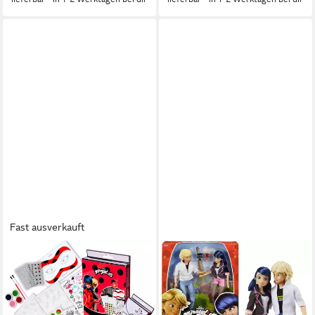
Fast ausverkauft
SIMBA
Kreativset Miraculous, Glittery
Tattoo
ab 8,76 €
UVP
9,99 €