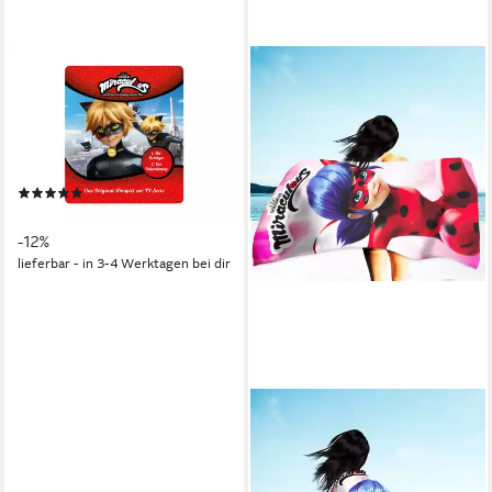
TONIES
Hörspielfigur Toniefigur, (für
die Toniebox, 1-St.,
Magnethaftend &
handbemalt), Hören, Spielen &
(1)
Sammeln
ab 14,99 €
UVP
16,99 €
-12%
lieferbar - in 3-4 Werktagen bei dir
BERONAGE
Strandtücher Miraculous
Ladybug Badetuch Running
007 75x150 cm, 100%