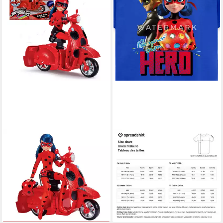
PLAYMATES TOYS
SPREADSHIRT
Puppenroller Bandai
T-Shirt Miraculous Be Your
Miraculous Ladybug Switch 'N
Own Hero Kinder T-Shirt (1-
Go Scooter mit 26 cm Puppe
tlg)
20,99 €
P50668
lieferbar - in 5-6 Werktagen bei dir
79,90 €
lieferbar - in 2-3 Werktagen bei dir
+3