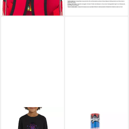
-32%
lieferbar - in 3-4 Werktagen bei dir