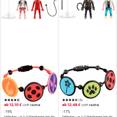
PLAYMOBIL®
PLAYMOBIL®
Miraculous: Marinette &
Miraculous: Adrien & Cat Noir
Ladybug (71336), Miraculous
(71337), Miraculous
Konstruktions-Spielset, (16
Konstruktions-Spielset, (11
St), Made in Europe
St), Made in Europe
(6)
(5)
ab 12,10 €
ab 12,48 €
UVP
14,99 €
UVP
14,99 €
-19%
-17%
lieferbar - in 1-2 Werktagen bei dir
lieferbar - in 1-2 Werktagen bei dir