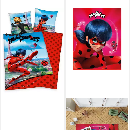
Kinderbettwäsche Miraculous,
Renforcé, mit tollem Ladybug-
und Cat Noir-Motiv
(21)
ab 34,16 €
UVP
39,95 €
-14%
lieferbar - in 3-4 Werktagen bei dir