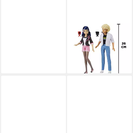
BANDAI
Anziehpuppe Miraculous
Ladybug 2 Puppen Marinette
und Adrien Figuren 26 cm
P50377
59,90 €
lieferbar - in 2-3 Werktagen bei dir