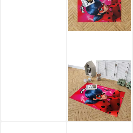
BERONAGE
Kinderteppich Miraculous
Stars Spiel-Teppich 100x130
cm, rechteckig, Höhe: 10 mm,
rutschfest
39,99 €
UVP
59,95 €
-33%
lieferbar - in 2-3 Werktagen bei dir