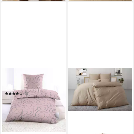
CASA COLORI
Bettwäsche Casa Calori
135 x 200 cm
B/L
(3)
11,00 €
UVP
19,95 €
-45%
in 2-3 Werktagen bei dir