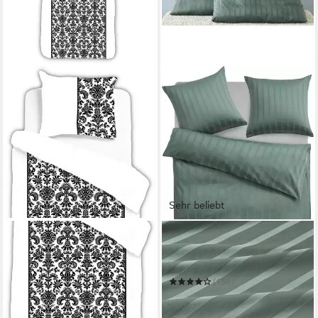
Sehr beliebt
ESPICO
LEGER HOME BY LENA GERCKE
Bettwäsche Barock
Bettwäsche Leonore
135 x 200 cm
B/L
135 x 200 cm
B/L
9,95 €
UVP
44,95 €
(156)
ab 31,99 €
-78%
UVP
59,99 €
in 2-3 Werktagen bei dir
-47%