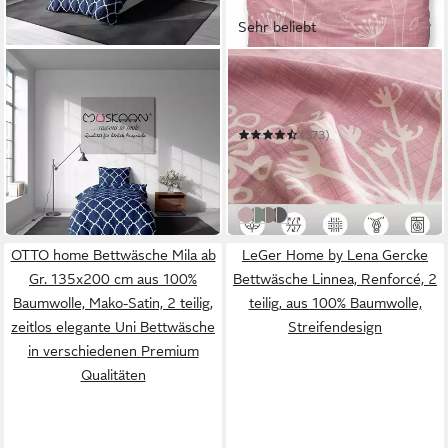
Sehr beliebt
SOMA
OTTO HOME
Bettwäsche Set Renforcé
Bettwäsche Soucy
135x200 Baumwolle Maroc
135 x 200 cm
B/L
blau
135 x 200 cm
B/L
(373)
29,99 €
UVP
49,99 €
ab 25,49 €
UVP
51,99 €
-40%
-51%
in 4-5 Werktagen bei dir
in 1-2 Werktagen bei dir
rosa
jade
taupe
anthrazit
OTTO home Bettwäsche Mila ab
LeGer Home by Lena Gercke
Gr. 135x200 cm aus 100%
Bettwäsche Linnea, Renforcé, 2
Baumwolle, Mako-Satin, 2 teilig,
teilig, aus 100% Baumwolle,
zeitlos elegante Uni Bettwäsche
Streifendesign
in verschiedenen Premium
Qualitäten