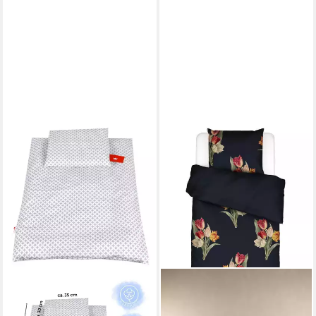
BABYLUX
Babybettbezug BABYLUX
2tlg.Set BEZUG