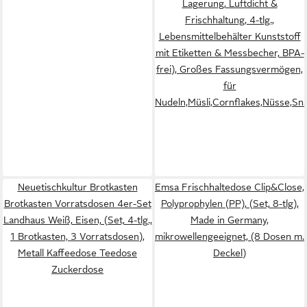
Lagerung, Luftdicht &
Frischhaltung, 4-tlg.,
Lebensmittelbehälter Kunststoff
mit Etiketten & Messbecher, BPA-
frei), Großes Fassungsvermögen,
für
Nudeln,Müsli,Cornflakes,Nüsse,Sn
Neuetischkultur Brotkasten
Emsa Frischhaltedose Clip&Close,
Brotkasten Vorratsdosen 4er-Set
Polyprophylen (PP), (Set, 8-tlg),
Landhaus Weiß, Eisen, (Set, 4-tlg.,
Made in Germany,
1 Brotkasten, 3 Vorratsdosen),
mikrowellengeeignet, (8 Dosen m.
Metall Kaffeedose Teedose
Deckel)
Zuckerdose