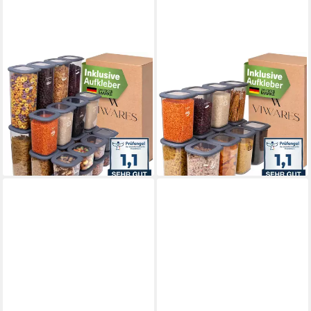
VIWARES
VIWARES
Vorratsdose Viwares
Vorratsdose Viwares
Vorratsdosen-Set Mix
Vorratsdosen-Set 12er
Anthrazit SERIE FOLY 24er,
Anthrazit SERIE FOLY1.2L,
Plastik
Plastik
49,90 €
29,90 €
lieferbar - in 2-3 Werktagen bei dir
lieferbar - in 2-3 Werktagen bei dir