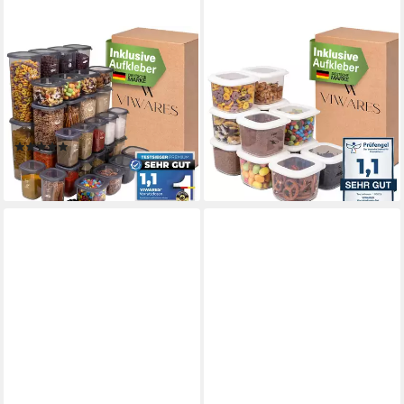
VIWARES
VIWARES
Vorratsdose Vorratsdosen
Vorratsdose Viwares
Mix Eckig - SERIE PEGGY,
Vorratsdosen-Set 12er Weiß
Polypropylen, (Mix Eckig, 36-
SERIE FOLY 0.55, Plastik
24,90 €
tlg., Set)
lieferbar - in 2-3 Werktagen bei dir
(3)
59,90 €
lieferbar - in 2-3 Werktagen bei dir