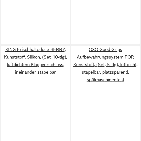
KING Frischhaltedose BERRY,
OXO Good Grips
Kunststoff, Silikon, (Set, 10-tlg),
Aufbewahrungssystem POP,
luftdichtem Klappverschluss,
Kunststoff, (Set, 5-tlg), luftdicht,
ineinander stapelbar
stapelbar, platzsparend,
spülmaschinenfest