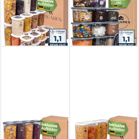
Vorratsdose Viwares
Vorratsdose Viwares
Vorratsdosen-Set Mix Weiß
Vorratsdosen-Set 12er
SERIE FOLY 24er, Plastik
Anthrazit SERIE FOLY 0.55L,
49,90 €
Kunststoff
lieferbar - in 2-3 Werktagen bei dir
24,90 €
lieferbar - in 2-3 Werktagen bei dir
VIWARES
VIWARES
Vorratsdose Viwares
Vorratsdose Viwares
Vorratsdosen-Set 12er
Vorratsdosen-Set 12er Weiß