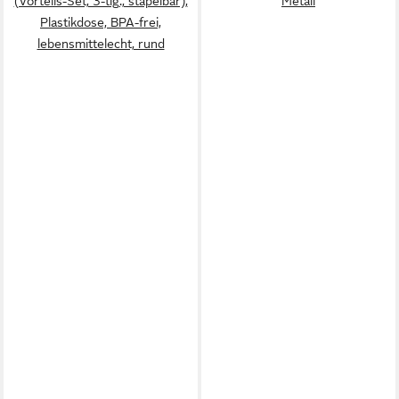
(Vorteils-Set, 3-tlg., stapelbar),
Metall
Plastikdose, BPA-frei,
lebensmittelecht, rund