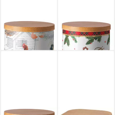
AMBIENTE®
AMBIENTE®
Vorratsdose Chicken farm
Vorratsdose Classic rocking
22,95 €
horse
in 3-4 Werktagen bei dir
22,95 €
in 3-4 Werktagen bei dir
AMBIENTE®
KELA