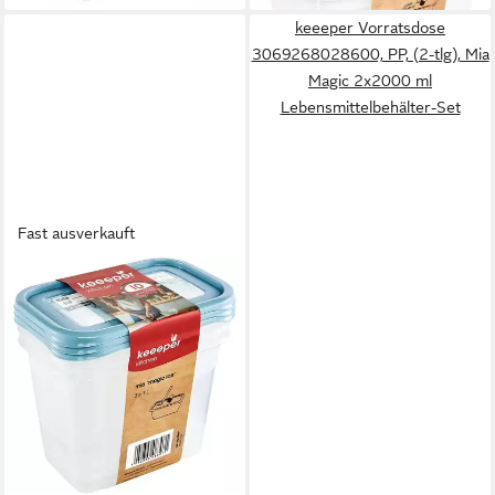
keeeper Vorratsdose
3069268028600, PP, (2-tlg), Mia
Magic 2x2000 ml
Lebensmittelbehälter-Set
Fast ausverkauft
KEEEPER
Vorratsdose
3069168028600
ab 9,00 €
in 2-3 Werktagen bei dir