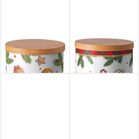
AMBIENTE®
AMBIENTE®
Vorratsdose Gingerbread
Vorratsdose Classic rocking
cookies
horse
20,95 €
22,95 €
in 3-4 Werktagen bei dir
in 3-4 Werktagen bei dir