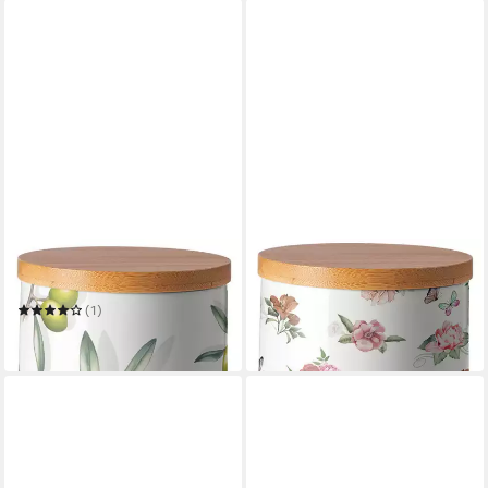
AMBIENTE®
AMBIENTE®
Vorratsdose Delicious olives
Vorratsdose Charlotte
22,95 €
(1)
in 3-4 Werktagen bei dir
22,95 €
in 3-4 Werktagen bei dir