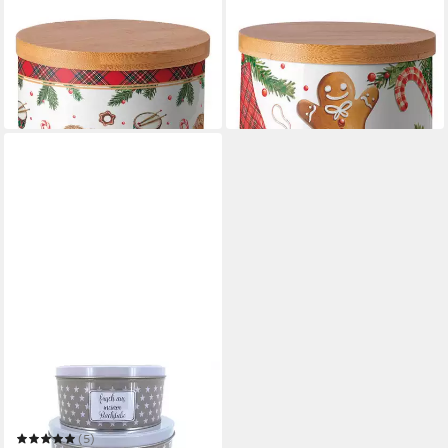
AMBIENTE®
AMBIENTE®
Vorratsdose Classic rocking
Vorratsdose Gingerbread
horse
cookies
20,95 €
22,95 €
in 3-4 Werktagen bei dir
in 3-4 Werktagen bei dir
HEIMTEXLAND
Vorratsdose Plätzchendosen
Gebäckdosen Aufbewahrung
Metalldose
(5)