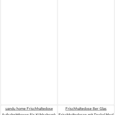
uandu home Frischhaltedose
Frischhaltedose 8er Glas
Aufschnittboxen für Kühlschrank,
Frischhaltedosen mit Deckel,Meal