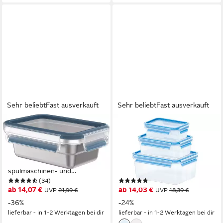
Sehr beliebt
Fast ausverkauft
Sehr beliebt
Fast ausverkauft
EMSA
EMSA
Frischhaltedose Clip & Close,
Frischhaltedose Clip & Close,
Edelstahl 18/10, Kunststoff,
Kunststoff, (Set, 3-tlg),
(Set, 1-tlg), Edelstahl, frost-,
0,55/1/2,2L, auslaufsicher,
spülmaschinen- und
hygienisch, innovative
(34)
(112)
backofenfest
Deckeltechnologie
ab 14,07 €
ab 14,03 €
UVP
21,99 €
UVP
18,39 €
-36%
-24%
lieferbar - in 1-2 Werktagen bei dir
lieferbar - in 1-2 Werktagen bei dir