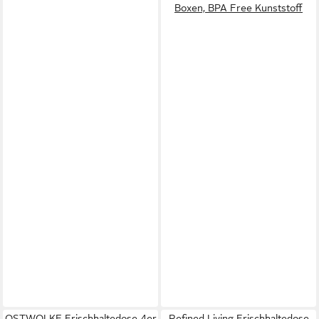
Boxen, BPA Free Kunststoff
OSTWOLKE Frischhaltedose 4er
Refined Living Frischhaltedose