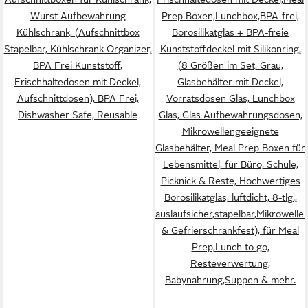
Wurst Aufbewahrung
Prep Boxen,Lunchbox,BPA-frei,
Kühlschrank, (Aufschnittbox
Borosilikatglas + BPA-freie
Stapelbar, Kühlschrank Organizer,
Kunststoffdeckel mit Silikonring,
BPA Frei Kunststoff,
(8 Größen im Set, Grau,
Frischhaltedosen mit Deckel,
Glasbehälter mit Deckel,
Aufschnittdosen), BPA Frei,
Vorratsdosen Glas, Lunchbox
Dishwasher Safe, Reusable
Glas, Glas Aufbewahrungsdosen,
Mikrowellengeeignete
Glasbehälter, Meal Prep Boxen für
Lebensmittel, für Büro, Schule,
Picknick & Reste, Hochwertiges
Borosilikatglas, luftdicht, 8-tlg.,
auslaufsicher,stapelbar,Mikrowell
& Gefrierschrankfest), für Meal
Prep,Lunch to go,
Resteverwertung,
Babynahrung,Suppen & mehr.