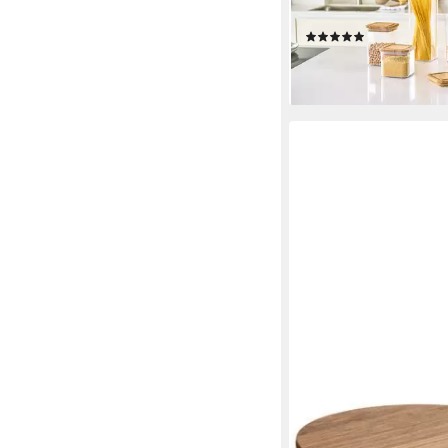
1200 ml, 800 ml und 
(1)
28,49 €
lieferbar - in 3-4 Werktag
WENKO
Vorratsdose Modell L