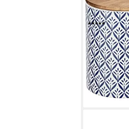
Keramik, (1-tlg), Frisc
Lebensmittel mit Muste
Deckel
(1)
ab 14,99 €
lieferbar - in 3-4 Werktag