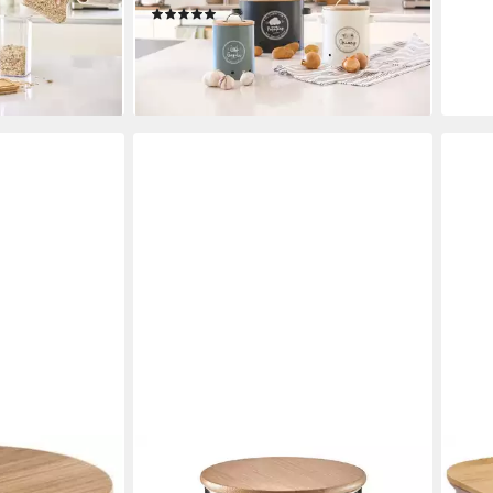
(12)
500 ml
39,99 €
en bei dir
lieferbar - in 3-4 Werktagen bei dir
ZELLER PRESENT
orca, Bambus,
Vorratsdose Vorratsdose Keramik