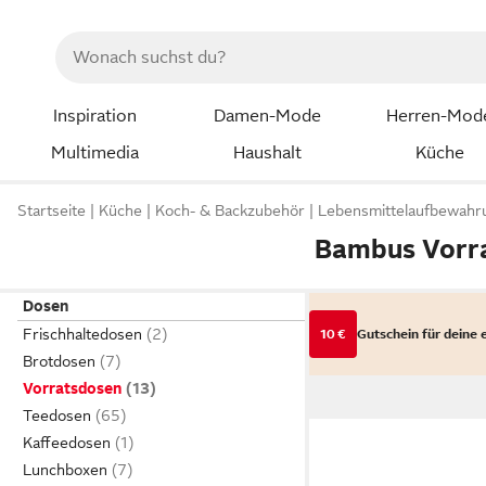
Inspiration
Damen-Mode
Herren-Mod
Multimedia
Haushalt
Küche
Startseite
Küche
Koch- & Backzubehör
Lebensmittelaufbewahr
Bambus Vorr
Dosen
Frischhaltedosen
10 €
Gutschein für deine 
Brotdosen
Vorratsdosen
Teedosen
Kaffeedosen
Lunchboxen