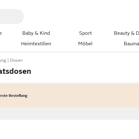
e
Baby & Kind
Sport
Beauty & D
Heimtextilien
Möbel
Bauma
ung
Dosen
atsdosen
erste Bestellung