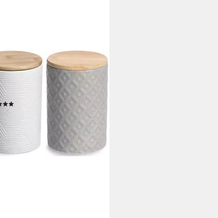
ER PRESENT
atsdose, Bambus, Steinzeug,
, 2-tlg), mit Bambusdeckel, 730
(1)
0 €
UVP
29,00 €
rbar - in 3-4 Werktagen bei dir