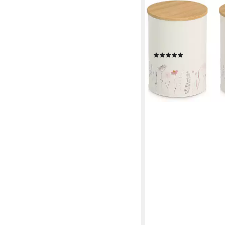
ZELLER PRESENT
Vorratsdose "Flowers",
Bambus, Metall, (Set, 2-
pflegeleicht, 1200 ml
(2)
17,99 €
lieferbar - in 3-4 Werktag