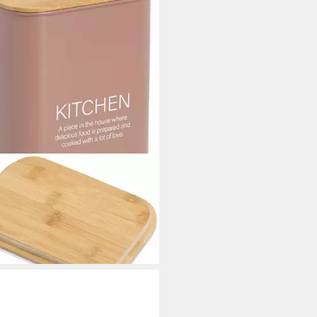
ER PRESENT
atsdose mit Bambusdeckel
hen", Bambus, Metall, (1-tlg),
dfarbe, 3500 ml
0 €
rbar - in 3-4 Werktagen bei dir