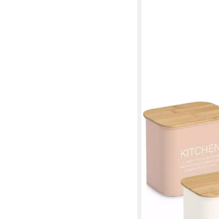
ZELLER PRESENT
Vorratsdose mit Bamb
"Kitchen", Bambus, Meta
tlg), pflegeleicht, 120
21,45 €
lieferbar - in 3-4 Werktag