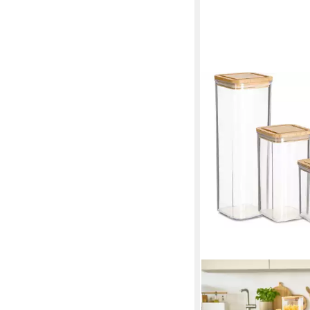
ZELLER PRESENT
Vorratsdose, Bambus,
(PP), (Set, 4-tlg), 4-te