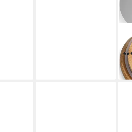
ZELL
Vorr
tlg)
ab 1
-17%
liefe