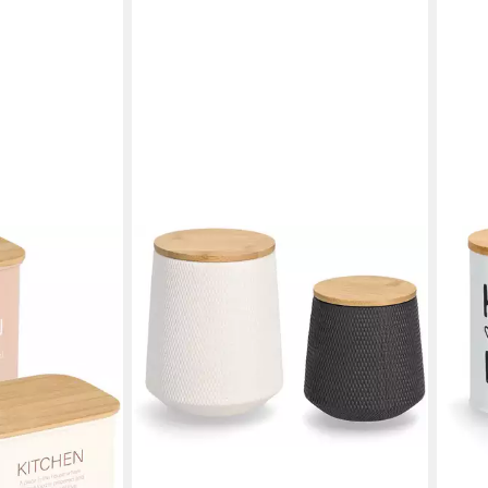
usdeckel
ll, (Set, 2-
0 ml
en bei dir