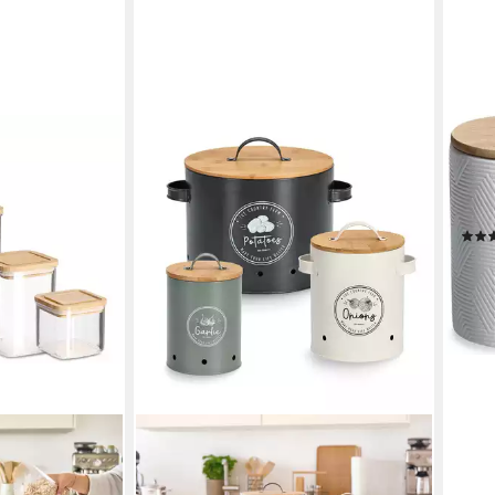
ZELL
Vorr
(Set
ml
24,6
-15%
liefe
ZELLER PRESENT
 Polyprophylen
Vorratsdose Retro, Bambus, Metall,
ilig: 1900 ml,
(Set, 3-tlg)