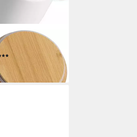
ER PRESENT
atsdose, Bambus, Steinzeug, (1-
, mit Bambusdeckel
(4)
9,99 €
UVP
23,95 €
rbar - in 3-4 Werktagen bei dir