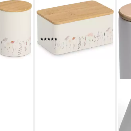
ZELLER PRESENT
 2-tlg.,
Vorratsdose m. Bambusdeckel
tlg), luftdicht,
"Flowers", Bambus, Metall, (1-tlg),
Moderne Materialkombination, 1650
ml
(4)
en bei dir
ab 13,95 €
lieferbar - in 3-4 Werktagen bei dir