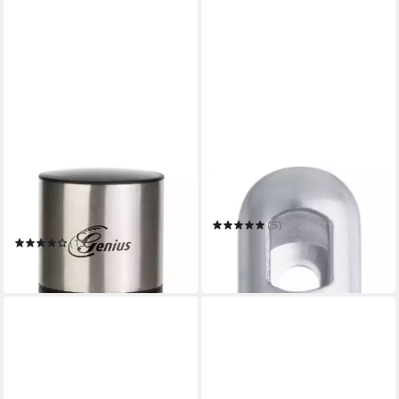
GENIUS
FISSLER
Knoblauchschneider Genius
Knoblauchpresse Essential
Knoblauch-Schneider G7
(5)
21,08 €
(13)
in 2-3 Werktagen bei dir
ab 33,74 €
in 1-2 Werktagen bei dir