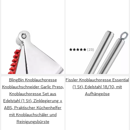
OXO GOOD GRIPS
RÖSLE
Knoblauchpresse Presse mit
Knoblauchschneider
eingebautem Reiniger
(23)
17,61 €
UVP
24,99 €
ab 44,95 €
UVP
54,95 €
-30%
-18%
in 3-4 Werktagen bei dir
in 3-4 Werktagen bei dir
BlingBin Knoblauchpresse
Fissler Knoblauchpresse Essential
Knoblauchschneider Garlic Press,
(1 St), Edelstahl 18/10, mit
Knoblauchpresse Set aus
Aufhängeöse
Edelstahl (1 St), Zinklegierung +
ABS, Praktischer Küchenhelfer
mit Knoblauchschäler und
Reinigungsbürste