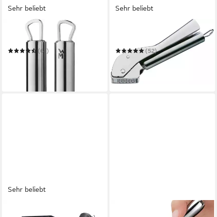
Sehr beliebt
Sehr beliebt
WMF
WMF
Knoblauchpresse Profi Plus
Knoblauchpresse Profi Plus
(61)
(52)
22,58 €
31,56 €
UVP
32,99 €
UVP
43,99 €
-32%
-28%
in 1-2 Werktagen bei dir
lieferbar in 2 Wochen
Sehr beliebt
THIRU
TUWENA