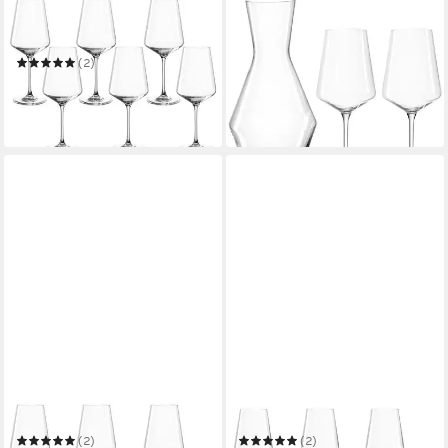
LEONARDO
LEONARDO
Weißweinglas PUCCINI
Gläser-Set PUCCINI
ab 28,80 €
UVP
36,95 €
(2)
35,00 €
UVP
41,95 €
-22%
in 4-5 Werktagen bei dir
-17%
in 4-5 Werktagen bei dir
LEONARDO
LEONARDO
Weißweinglas
Rotweinglas
(2)
(2)