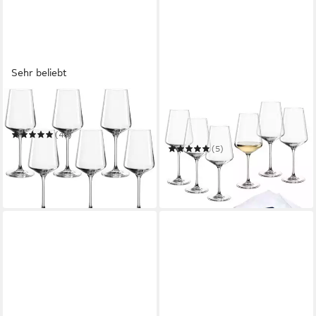
Sehr beliebt
LEONARDO
LEONARDO
Weißweinglas Puccini
Weißweinglas Gläser-Set
PUCCINI + Poliertuch, 7-teilig
(40)
ab 29,63 €
UVP
41,70 €
(5)
ab 29,61 €
UVP
44,90 €
-29%
-34%
in 4-5 Werktagen bei dir
in 4-5 Werktagen bei dir