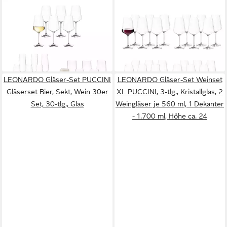
LEONARDO
LEONARDO
Gläser-Set Puccini Wein Bier
Gläser-Set Puccini Rotwein-
Sekt Gläserset 18er Set
und Weißweingläser 24er Set
116,45 €
151,45 €
UVP
166,80 €
in 2-3 Werktagen bei dir
-9%
in 2-3 Werktagen bei dir
LEONARDO Gläser-Set PUCCINI
LEONARDO Gläser-Set Weinset
Gläserset Bier, Sekt, Wein 30er
XL PUCCINI, 3-tlg., Kristallglas, 2
Set, 30-tlg., Glas
Weingläser je 560 ml, 1 Dekanter
- 1.700 ml, Höhe ca. 24