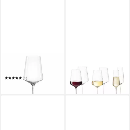
LEONARDO
LEONARDO
Weißweinglas Puccini
Gläser-Set Puccini Wein- und
Riesling
Sektgläser 6er Set
48,95 €
(1)
in 2-3 Werktagen bei dir
ab 13,50 €
in 2-3 Werktagen bei dir