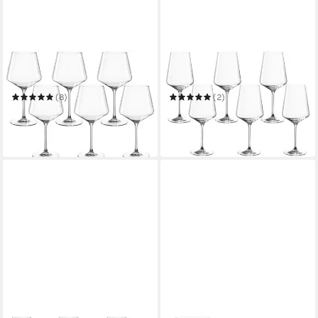
LEONARDO
LEONARDO
Weinglas PUCCINI
Rotweinglas PUCCINI
(8)
(2)
ab 35,47 €
ab 34,98 €
UVP
41,95 €
UVP
41,95 €
-15%
-17%
in 4-5 Werktagen bei dir
in 4-5 Werktagen bei dir