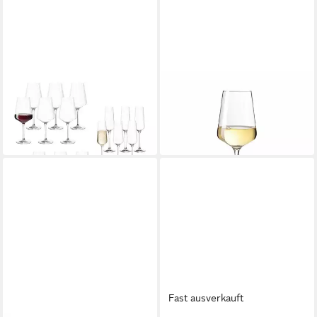
LEONARDO
LEONARDO
Gläser-Set Puccini Wein- und
Weißweinglas Puccini
ab 7,45 €
Sektgläser 18er Set
in 9-11 Werktagen bei dir
116,45 €
in 2-3 Werktagen bei dir
Fast ausverkauft