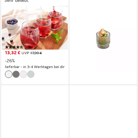
Sehr beliebt
RITZENHOFF & BREKER
APS
Gläser-Set Spritz,
Glas THE GRID, 6-tlg., Glas, Ø
Longdrinkglas, 8-tlg., Glas, inkl.
7,5 cm, H: 7,5 cm, 175 ml,
Glas-Trinkhalme, 590 ml,
Glas
23,49 €
spülmaschinenfest
UVP
39,99 €
(134)
-41%
13,32 €
UVP
17,99 €
lieferbar - in 6-8 Werktagen bei dir
-26%
lieferbar - in 3-4 Werktagen bei dir