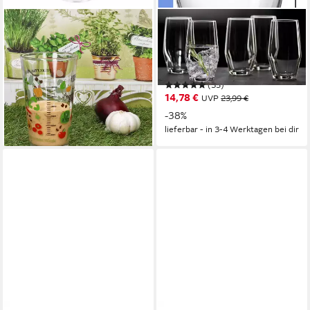
MAMBOCAT
RITZENHOFF & BREKER
Glas Organic Gemüse
Longdrinkglas Salsa, 6-tlg.,
Trinkglas mit Skala
Glas, robust und kristallklar, 6-
Messbecher 0,3L Milliliter
teilig
(35)
Gramm, Glas
14,78 €
UVP
23,99 €
14,99 €
-38%
lieferbar - in 3-4 Werktagen bei dir
lieferbar - in 3-4 Werktagen bei dir