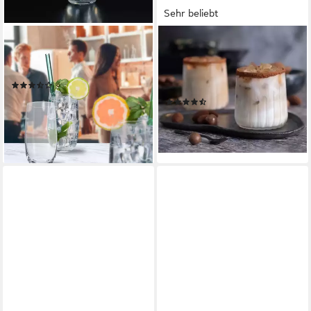
Sehr beliebt
RELAXDAYS
PASABAHCE
Gläser-Set Trinkgläser 12er
Glas Nova 420154 6er-Set
Set, Glas
Trinkglas - Wasserglas, 6-tlg.,
(2)
Kristallglas
24,99 €
UVP
39,99 €
(54)
17,95 €
-38%
29,90 €
lieferbar - in 2-3 Werktagen bei dir
-40%
lieferbar - in 4-5 Werktagen bei dir