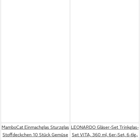
MamboCat Einmachglas Sturzglas
LEONARDO Gläser-Set Trinkglas-
Stoffdeckchen 10 Stück Gemüse
Set VITA, 360 ml, 6er-Set, 6-tlg.,