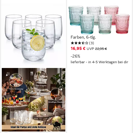
CHEFFINGER
Gläser-Set 6er Set
Trinkgläser 300ml Vintage-
Retro Design - Gläser in drei
Farben, 6-tlg.
(3)
16,95 €
UVP
22,95 €
-26%
lieferbar - in 4-5 Werktagen bei dir