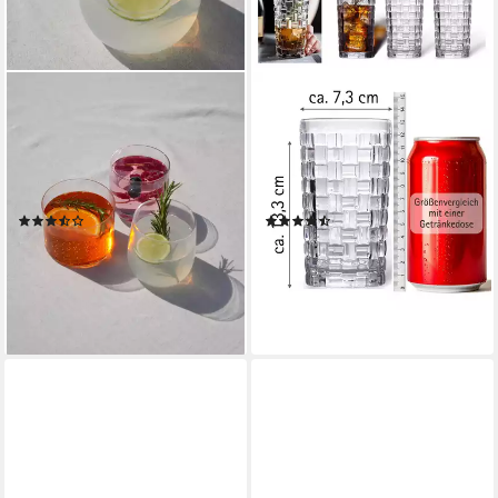
ZOHA
BRAHMSTEIN
Glas Trinkgläser Set,
Gläser-Set Trinkgläser Set
Wasserglas BPA-frei, Wasser
Wassergläser 6er Set für
& Saft, spülmaschinenfest, 4-
Cocktails Wasser, Softdrinks,
tlg., 4-teilig, 8-teilig, 12-teilig
6-tlg., 6-teilig, Wassergläser-
(3)
(13)
Set, 330ml
ab 19,90 €
ab 23,09 €
UVP
24,90 €
UVP
29,99 €
-20%
-23%
lieferbar - in 3-4 Werktagen bei dir
lieferbar - in 2-3 Werktagen bei dir
+5