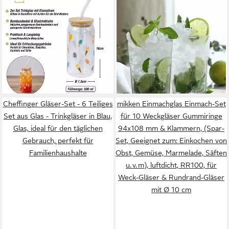
Glas, 2er Set Trinkglas 500ml
Gläser-Set Aras 3-teiliges Set
Eis am Stiel Glas-Strohhalm
- Gläser mit je 365 ml –
Deckel
Robust & elegant, 3-tlg., Glas,
19,99 €
3-teilig, 365 ml
lieferbar - in 2-3 Werktagen bei dir
9,95 €
UVP
14,95 €
-33%
lieferbar - in 4-5 Werktagen bei dir
Cheffinger Gläser-Set - 6 Teiliges
mikken Einmachglas Einmach-Set
Set aus Glas - Trinkgläser in Blau,
für 10 Weckgläser Gummiringe
Glas, ideal für den täglichen
94x108 mm & Klammern, (Spar-
Gebrauch, perfekt für
Set, Geeignet zum: Einkochen von
Familienhaushalte
Obst, Gemüse, Marmelade, Säften
u. v. m), luftdicht, RR100, für
Weck-Gläser & Rundrand-Gläser
mit Ø 10 cm