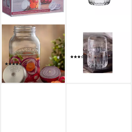
KILNER
PASABAHCE
Aufbewahrungssystem, Glas,
Glas Nova 420522 6-Teilig
(Set, 2-tlg), (Fermentier-Set),
Kleines Trinkglas Su Bardagi
zum Konservieren von
Gläser Wassergläser, 6-tlg.
(9)
Gemüse á 1 Liter
11,95 €
19,90 €
(40)
ab 29,95 €
-40%
lieferbar - in 2-3 Werktagen bei dir
lieferbar - in 4-5 Werktagen bei dir