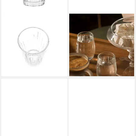
PASABAHCE
PASABAHCE
Gläser-Set 3er Gläser-Set
Glas 420212 Wassergläser
Wassergläser Trinkgläser
zum Mokka 115 ml 6er Set
Saftgläser 330 ml mit Muster,
Likörgläser/Espressoglas, 6-
3-tlg.
tlg.
8,95 €
13,95 €
17,95 €
16,90 €
-50%
-17%
lieferbar - in 4-5 Werktagen bei dir
lieferbar - in 4-5 Werktagen bei dir