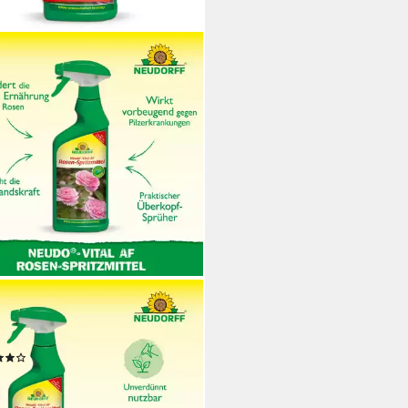
DORFF
endünger Neudo-Vital AF
n Spritzmittel 500 ml
(2)
9 €
 €/ 1 l)
rbar - in 2-3 Werktagen bei dir