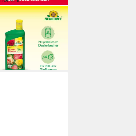
ausverkauft
DORFF
endünger BioTrissol
ndünger 1 Liter
 €
UVP
9,99 €
€/ 1 l)
rbar - in 2-3 Werktagen bei dir