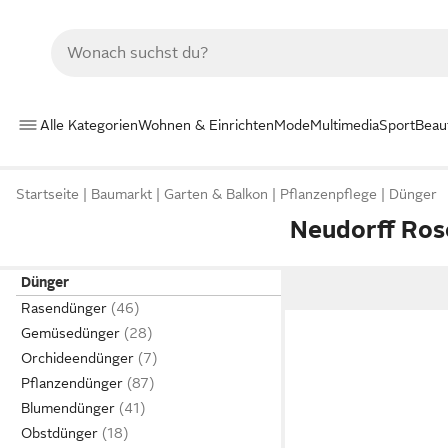
Alle Kategorien
Wohnen & Einrichten
Mode
Multimedia
Sport
Beau
Startseite
Baumarkt
Garten & Balkon
Pflanzenpflege
Dünger
Neudorff Ro
Dünger
Rasendünger
Gemüsedünger
Orchideendünger
Pflanzendünger
Blumendünger
Obstdünger