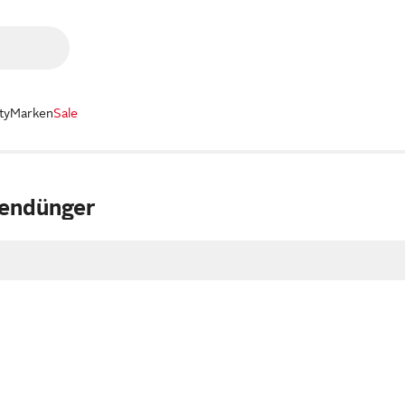
ty
Marken
Sale
sendünger