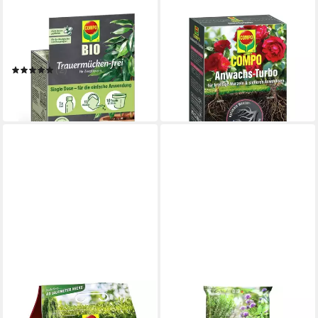
COMPO
COMPO
Pflanzendünger COMPO BIO
Pflanzendünger COMPO
Trauermücken-frei, 5 ml
Agrosil Wurzel Turbo 700g
15,90 €
(2)
(22,71 €/ 1 kg)
9,60 €
in 5-6 Werktagen bei dir
(1.920,00 €/ 1 l)
in 5-6 Werktagen bei dir
COMPO
COMPO
Bodenverbesserer COMPO
Anzucht- und Kräutererde