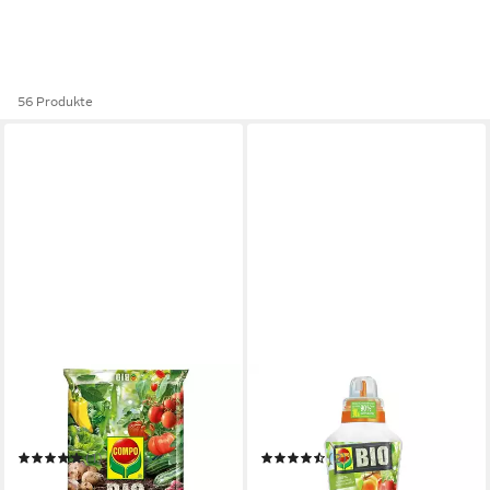
56 Produkte
COMPO
COMPO
Pflanzendünger COMPO Bio
Pflanzendünger COMPO Bio
Tomaten und Gemüseerde,
Obst- und Gemüsedünger 1
20 Ltr
Ltr
(1)
(2)
16,30 €
18,60 €