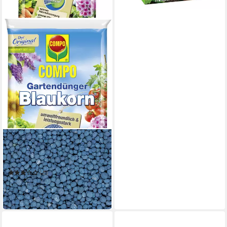
COMPO
Gemüsedünger Compo
Blaukorn NovaTec 3 kg
(2)
10,14 €
(3,38 €/ 1 kg)
in 4-5 Werktagen bei dir