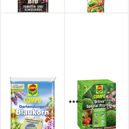
(0,82 €/ 1 l)
(18,60 €/ 1 l)
in 5-6 Werktagen bei dir
in 5-6 Werktagen bei dir
COMPO
Pflanzendünger COMPO
Ortiva Spezial Pilzfrei B4
20ml
(1)
17,70 €
(885,00 €/ 1 l)
in 5-6 Werktagen bei dir