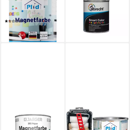
PLID
ALBRECHT
Magnetfarbe Premium
Lack Albrecht Magnetfarbe
Magnetfarbe Magnet
750 ml dunkelgrau
36,44 €
Magnetlack Magnetwand
(1)
(48,59 €/ 1 l)
ab 34,90 €
in 2-3 Werktagen bei dir
(46,53 €/ 1 l)
in 2-3 Werktagen bei dir
JAEGERLACKE
PLID
Magnetfarbe Jaeger
Magnetfarbe Premium
Magnetfarbe 393
Magnetfarbe Magnet