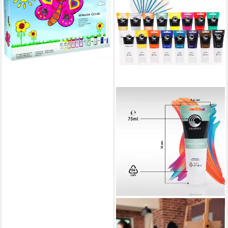
Color Set mit extra viel Farbe
Set
ab 38,49 €
UVP
45,99 €
-16%
lieferbar - in 4-5 Werktagen bei dir
CREATEST
Bastelfarbe Acrylfarben-Set