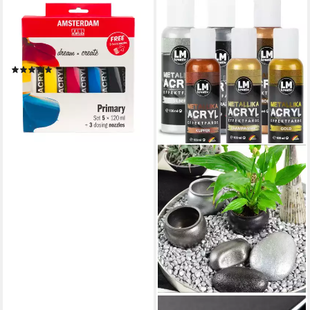
AMSTERDAM
Bastelfarbe Acrylfarben-Set
Starter, inkl. 3 Dosierspitzen 5
x 120 ml
(1)
34,29 €
lieferbar - in 4-5 Werktagen bei dir