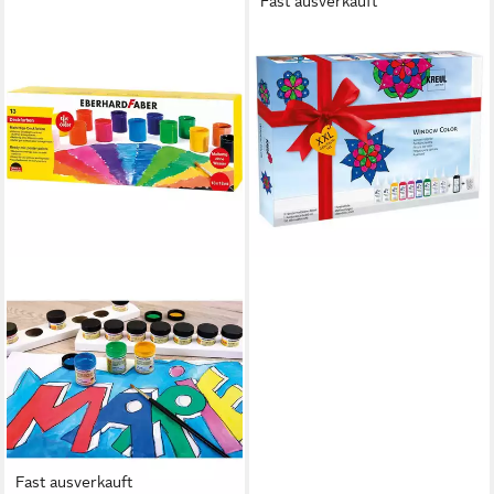
Fast ausverkauft
C. KREUL
Wasserfarbe KREUL Window
Color Set XXL 10x80ml
ab 39,49 €
UVP
45,99 €
-14%
lieferbar - in 4-5 Werktagen bei dir
Fast ausverkauft