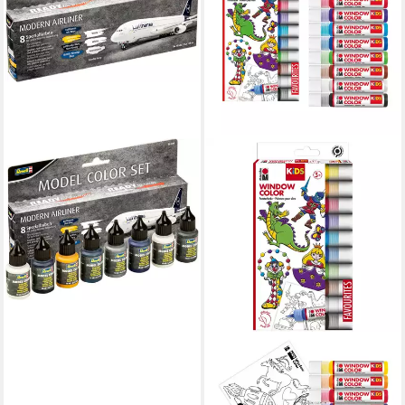
REVELL®
Bastelfarbe Modern Airliner
(8x 18ml), Made in Germany
19,98 €
UVP
24,99 €
(146,91 €/ 1 l)
-20%
lieferbar - in 6-8 Werktagen bei dir
MARABU
Wasserfarbe Marabu KiDS
Window Color 10x25ml