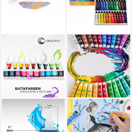
CREATEST
MONT MARTE
Bastelfarbe Batikfarben-Set
Bastelfarbe SIGNATURE
mit 20 Farben DIY Textilfarbe
Gouache Farben Set 12 / 24 x
für Fashion & Spaß, Ideal für
12ml - Intensive Farben,