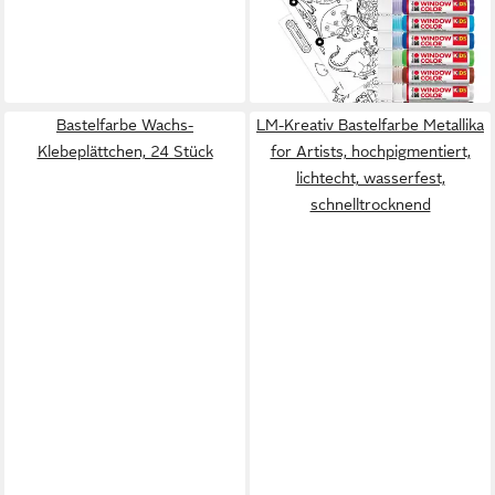
sortiert
25,31 €
(101,24 €/ 1 l)
lieferbar - in 2-3 Werktagen bei dir
Bastelfarbe Wachs-
LM-Kreativ Bastelfarbe Metallika
Klebeplättchen, 24 Stück
for Artists, hochpigmentiert,
lichtecht, wasserfest,
schnelltrocknend