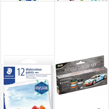
STAEDTLER
Bastelfarbe Aquarellfarben-
Set, 12 Tuben
15,09 €
lieferbar - in 4-5 Werktagen bei dir