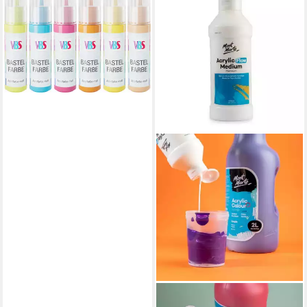
Bastelfarbe Bastelfarben-Set
"Colorful Live", 6 x 20 ml
14,39 €
lieferbar - in 4-5 Werktagen bei dir
MONT MARTE