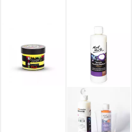
RICH
Bastelfarbe Rich Neon
Powder Pigment-Epoxy Resin
Compatible Neon Color
Powder 60ml
13,50 €
lieferbar - in 4-5 Werktagen bei dir
+1