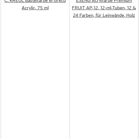
C. KREUL Bastelfarbe el Greco
ESENG Acrylfarbe Premium
Acrylic, 75 ml
FRUIT AP-12, 12-ml-Tuben, 12 &
24 Farben, für Leinwände, Holz