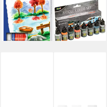
REVELL®
Bastelfarbe Model Color -
Sportscar, Made in Germany
19,98 €
UVP
24,99 €
(146,91 €/ 1 l)
-20%
lieferbar - in 6-8 Werktagen bei dir