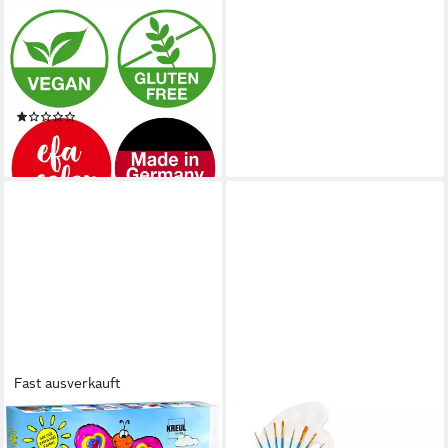
EBERHARD FABER
Kinderfarbe Deckfarben
Malfertig 13er Set Töpfe mit
18ml
(1)
11,79 €
lieferbar - in 3-4 Werktagen bei dir
Fast ausverkauft
KREUL
Bastelfarbe Kreul Window