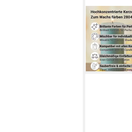
DISTREBUTION
Kerzenmalfarbe Kerz
Wachsfarbe zum Durc
2804, sehr ergiebig
5,49 €
(549,00 €/ 1.000 g)
lieferbar - in 2-3 Werktag
+6