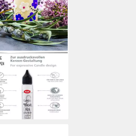
REATIV
enmalfarbe Wachs Pen Set
y – 6 Farben je 28 ml,
enstifte-Set, deckend, mischbar,
e Spitze
5 €
UVP
14,95 €
 €/ 1 l)
rbar - in 2-3 Werktagen bei dir