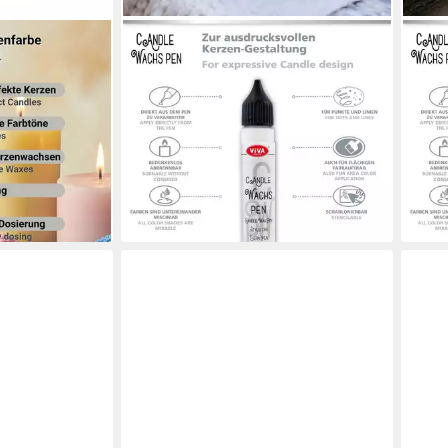
LM-KREATIV
LM-K
enfarben
Kerzenmalfarbe Wachs Pen Set
Kerz
hfärben Serie
Rainbow – 6 Farben je 28 ml,
– 6 
Kerzenstifte-Set, deckend, mischbar,
Set,
12,9
feine Spitze
(77,08
12,95 €
UVP
14,95 €
en bei dir
-13%
(77,08 €/ 1 l)
liefe
-13%
lieferbar - in 2-3 Werktagen bei dir