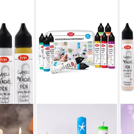
LM-KREATIV
Kerzenmalfarbe Wachs Pen Set
Unterwasserwelt – 10 Farben je 28
ml, Kerzenstifte-Set, deckend,