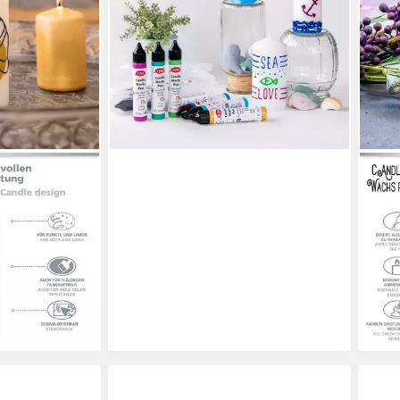
mischbar, feine Spitze
15,95 €
UVP
17,95 €
(56,96 €/ 1 l)
-11%
lieferbar - in 2-3 Werktagen bei dir
LM-K
s Pen Set
Kerz
ben je 28 ml,
Berr
kend, mischbar,
Kerz
fein
12,9
(77,08
-13%
en bei dir
liefe