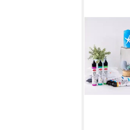
LM-KREATIV
Kerzenmalfarbe Wach
Festliche Jahreszeite
je 28 ml, Kerzenstifte
mischbar, feine Spitze
15,95 €
UVP
17,95 €
(56,96 €/ 1 l)
-11%
lieferbar - in 2-3 Werktag