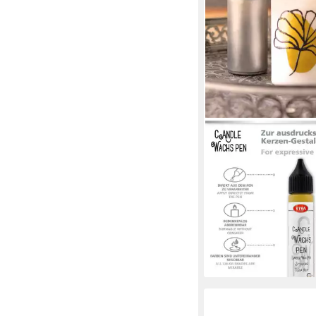
LM-KREATIV
Kerzenmalfarbe Wach
Classic Queen – 4 Far
Kerzenstifte-Set, dec
feine Spitze
11,95 €
UVP
13,95 €
(106,70 €/ 1 l)
-14%
lieferbar - in 2-3 Werktag