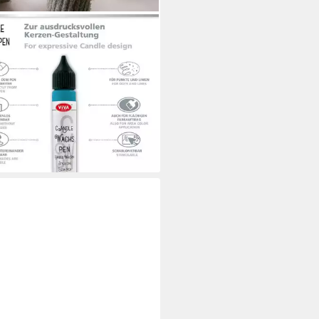
REATIV
enmalfarbe Wachs Pen Set Fruit
Farben je 28 ml, Kerzenstifte-
 deckend, mischbar, feine Spitze
5 €
UVP
14,95 €
 €/ 1 l)
rbar - in 2-3 Werktagen bei dir