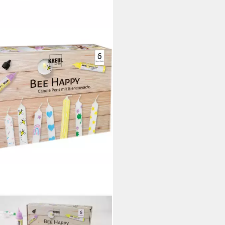
REUL
tift KREUL Candle Pen Bee
py 6x29ml
4,94 €
rbar - in 2-3 Werktagen bei dir