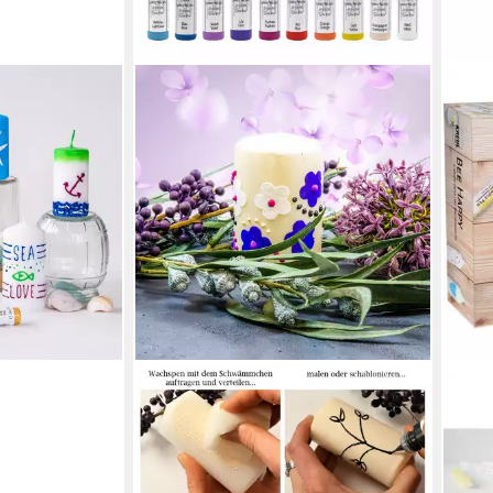
s Pen Set
n – 10 Farben
-Set, deckend,
en bei dir
LM-KREATIV
C. K
Kerzenmalfarbe Wachs Pen Set Profi
Mals
20er – 20 Farben je 28 ml,
Hap
ab 1
Kerzenstifte-Set, deckend, mischbar,
liefe
feine Spitze