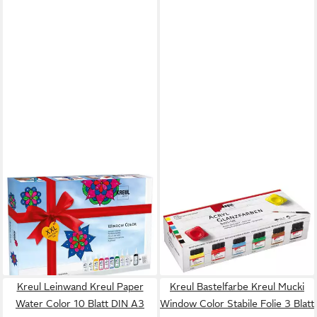
C. KREUL
C. KREUL
Wasserfarbe KREUL Window
Acrylfarbe KREUL Acryl
Color Set XXL 10x80ml
Glanzfarben Basis Set 6x20ml
ab 28,90 €
Glas
leider ausverkauft
20,19 €
(168,25 €/ 1 l)
lieferbar - in 3-4 Werktagen bei dir
Kreul Leinwand Kreul Paper
Kreul Bastelfarbe Kreul Mucki
Water Color 10 Blatt DIN A3
Window Color Stabile Folie 3 Blatt