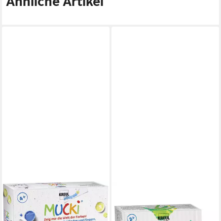
Ähnliche Artikel
KREUL
C. KREUL
Bastelfarbe Kreul Fingerfarbe
Fingerfarbe KREUL
Mucki Wir malen mit Händen
Fingerfarben MUCKi 6x150ml