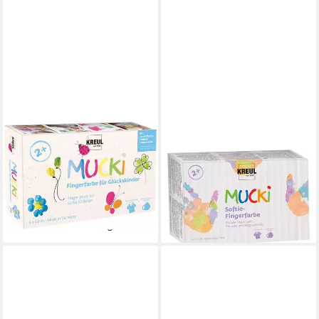
KREUL
C. KREUL
Fingerfarbe Kreul Mucki
Fingerfarbe KREUL
Fingerfarbe für Glückskinder
Fingerfarben MUCKi Softie
6er Set
6x150ml
ab 11,44 €
27,59 €
(38,13 €/ 1 l)
lieferbar - in 3-4 Werktagen bei dir
lieferbar - in 3-4 Werktagen bei dir