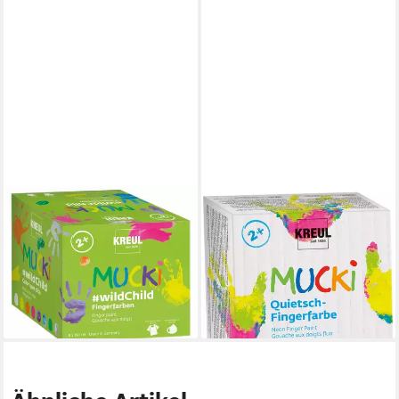
KREUL
C. KREUL
Fingerfarbe Kreul Mucki
Fingerfarbe KREUL
Fingerfarben Set 8 x 150 ml
Fingerfarben MUCKi Quietsch
Farbmix
4x150ml
ab 37,29 €
19,09 €
(31,08 €/ 1 l)
lieferbar - in 3-4 Werktagen bei dir
lieferbar - in 3-4 Werktagen bei dir