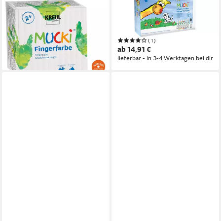
Fingerfarbe KREUL
Bastelfarbe Kreul MUCKI
Fingerfarben MUCKi 4x150ml
Window Color Set Kleine
17,89 €
Tierwelt
lieferbar - in 3-4 Werktagen bei dir
(1)
ab 14,91 €
lieferbar - in 3-4 Werktagen bei dir