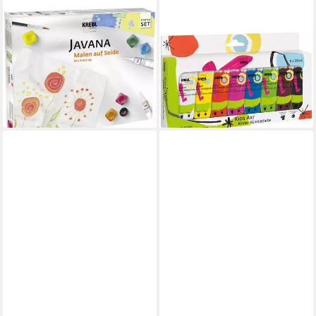
KREUL
C. KREUL
Textilfarbe Kreul JAVANA
Bastelfarbe KREUL Kinder-
Seidenmalkasten
Künstlerfarben KIDS ART
38,29 €
8x20ml
lieferbar - in 3-4 Werktagen bei dir
15,14 €
(75,70 €/ 1 l)
lieferbar - in 3-4 Werktagen bei dir