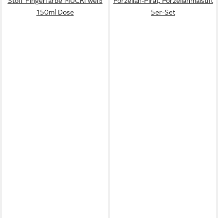
Stoff Fingerfarbe MUCKi weiß
Porzellan-Pirat, Porzellanmalstift
150ml Dose
5er-Set