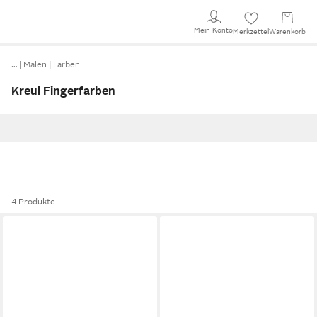
Mein Konto
Merkzettel
Warenkorb
…
Malen
Farben
Kreul Fingerfarben
4 Produkte