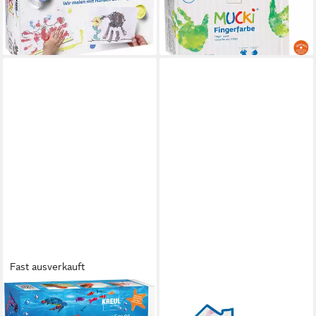
ab 20,44 €
und
UVP
23,99 €
ab 17,09 €
-15%
lieferbar - in 3-4 Werktagen bei dir
lieferbar - in 2-3 Werktagen bei dir
Fast ausverkauft
KREUL
C. KREUL
Bastelfarbe Window Color Set
Aquarellstifte KREUL