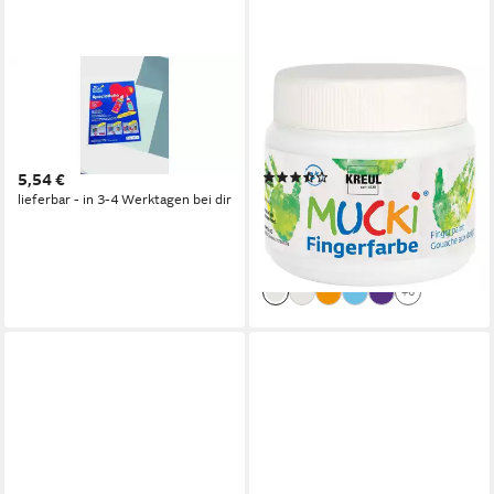
KREUL
C. KREUL
Bastelfarbe Kreul Window
Fingerfarbe KREUL
Color Spezialfolie 3 Blatt DIN
Fingerfarben MUCKi weiß
A3
150ml Dose
(3)
5,54 €
ab 3,74 €
UVP
4,79 €
lieferbar - in 3-4 Werktagen bei dir
(2,49 €/ 100 ml)
-22%
leider ausverkauft
+6