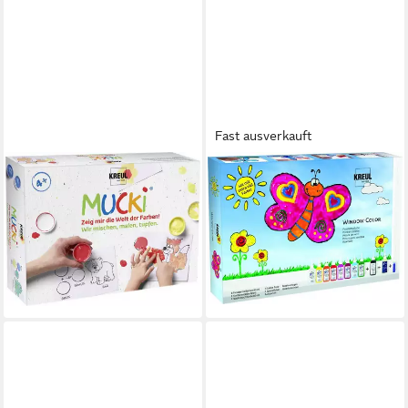
Fast ausverkauft
KREUL
KREUL
Bastelfilz Kreul Fingerfarbe
Bastelfarbe Kreul Window
Mucki Wir mischen malen
Color Set mit extra viel Farbe
tupfen 5
Set
15,79 €
ab 38,49 €
UVP
45,99 €
(63,16 €/ 1 l)
-16%
lieferbar - in 3-4 Werktagen bei dir
lieferbar - in 4-5 Werktagen bei dir