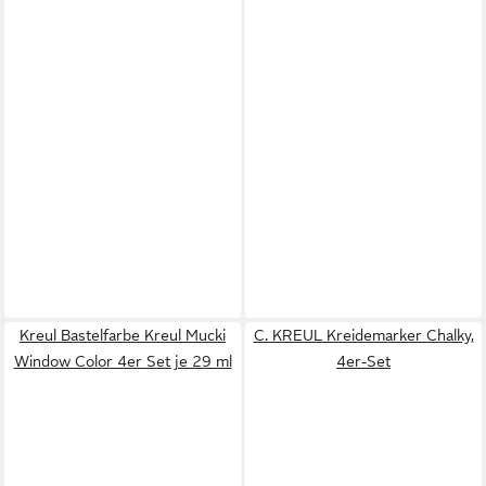
Kreul Bastelfarbe Kreul Mucki
C. KREUL Kreidemarker Chalky,
Window Color 4er Set je 29 ml
4er-Set