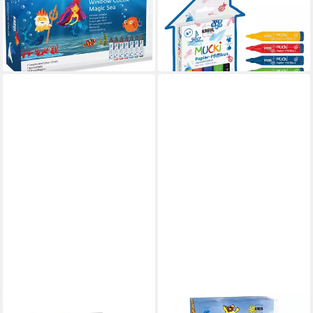
"Magic Sea", 8-teilig
Aquarellstifte MUCKi Papier
16,09 €
Pfiffikus 5 Stück Kartonetui
lieferbar - in 4-5 Werktagen bei dir
ab 9,64 €
lieferbar - in 3-4 Werktagen bei dir
C. KREUL
KREUL